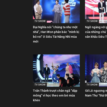
TV SHOW
TV SHOW
Đại Nghĩa nói “chúng ta như một
Ngỡ ngàng với p
nhà”, Hari Won phản bác “mình bị
của những chú “
bỏ rơi” ở Siêu Tài Năng Nhí mùa
sân khấu Siêu 
mới
TV SHOW
TV SHOW
Trấn Thành trượt chân ngã “dập
Gil Lê ngượng 
mông” vì học theo em bé múa
Nam Thư “thả th
khèn