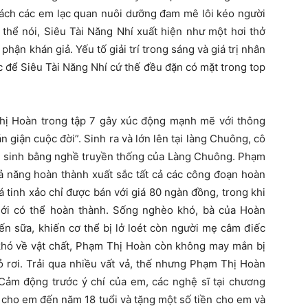
cách các em lạc quan nuôi dưỡng đam mê lôi kéo người
 thể nói, Siêu Tài Năng Nhí xuất hiện như một hơi thở
 phận khán giả. Yếu tố giải trí trong sáng và giá trị nhân
c để Siêu Tài Năng Nhí cứ thế đều đặn có mặt trong top
hị Hoàn trong tập 7 gây xúc động mạnh mẽ với thông
giận cuộc đời”. Sinh ra và lớn lên tại làng Chuông, cô
u sinh bằng nghề truyền thống của Làng Chuông. Phạm
ả năng hoàn thành xuất sắc tất cả các công đoạn hoàn
á tinh xảo chỉ được bán với giá 80 ngàn đồng, trong khi
ới có thể hoàn thành. Sống nghèo khó, bà của Hoàn
n sữa, khiến cơ thể bị lở loét còn người mẹ câm điếc
 khó về vật chất, Phạm Thị Hoàn còn không may mắn bị
ỏ rơi. Trải qua nhiều vất vả, thế nhưng Phạm Thị Hoàn
. Cảm động trước ý chí của em, các nghệ sĩ tại chương
g cho em đến năm 18 tuổi và tặng một số tiền cho em và