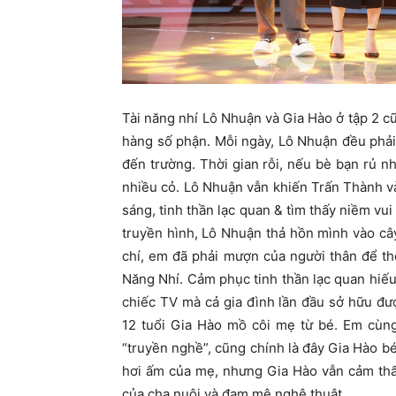
Tài năng nhí Lô Nhuận và Gia Hào ở tập 2 c
hàng số phận. Mỗi ngày, Lô Nhuận đều phải
đến trường. Thời gian rỗi, nếu bè bạn rủ n
nhiều cỏ. Lô Nhuận vẫn khiến Trấn Thành v
sáng, tinh thần lạc quan & tìm thấy niềm v
truyền hình, Lô Nhuận thả hồn mình vào c
chí, em đã phải mượn của người thân để th
Năng Nhí. Cảm phục tinh thần lạc quan hiếu
chiếc TV mà cả gia đình lần đầu sở hữu đư
12 tuổi Gia Hào mồ côi mẹ từ bé. Em cùng
“truyền nghề”, cũng chính là đây Gia Hào b
hơi ấm của mẹ, nhưng Gia Hào vẫn cảm thấ
của cha nuôi và đam mê nghệ thuật.