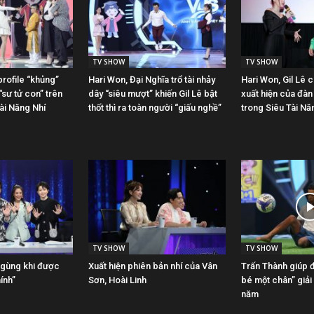
TV SHOW
TV SHOW
rofile “khủng”
Hari Won, Đại Nghĩa trổ tài nhảy
Hari Won, Gil Lê 
sư tử con” trên
dây “siêu mượt” khiến Gil Lê bật
xuất hiện của đàn
Tài Năng Nhí
thốt thì ra toàn người “giấu nghề”
trong Siêu Tài Nă
TV SHOW
TV SHOW
ngùng khi được
Xuất hiện phiên bản nhí của Vân
Trấn Thành giúp đ
ính”
Sơn, Hoài Linh
bé một chân” giải
năm