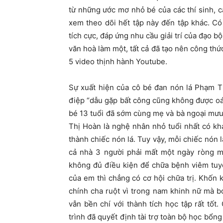
từ những ước mơ nhỏ bé của các thí sinh, 
xem theo dõi hết tập này đến tập khác. Có
tích cực, đáp ứng nhu cầu giải trí của đạo bộ
văn hoà làm một, tất cả đã tạo nên công thứ
5 video thịnh hành Youtube.
Sự xuất hiện của cô bé đan nón lá Phạm T
điệp “dẫu gặp bất công cũng không được oán 
bé 13 tuổi đã sớm cùng mẹ và bà ngoại mư
Thị Hoàn là nghệ nhân nhỏ tuổi nhất có kh
thành chiếc nón lá. Tuy vậy, mỗi chiếc nón l
cả nhà 3 người phải mất một ngày ròng m
không đủ điều kiện để chữa bệnh viêm tuyế
của em thì chẳng có cơ hội chữa trị. Khốn
chính cha ruột vì trong nam khinh nữ mà b
vẫn bền chí với thành tích học tập rất tốt
trình đã quyết định tài trợ toàn bộ học bổn