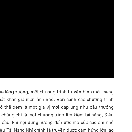
ừa lắng xuống, một chương trình truyền hình mới mang
 mắt khán giả màn ảnh nhỏ. Bên cạnh các chương trình
 có thể xem là một gia vị mới đáp ứng nhu cầu thưởng
chừng chỉ là một chương trình tìm kiếm tài năng, Siêu
ập đầu, khi nội dung hướng đến ước mơ của các em nhỏ
iêu Tài Năng Nhí chính là truyền được cảm hứng lớn lao