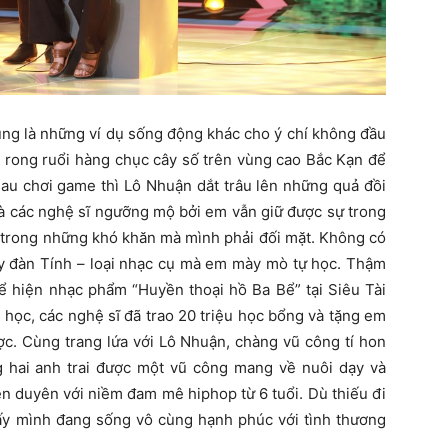
ũng là những ví dụ sống động khác cho ý chí không đầu
 rong ruổi hàng chục cây số trên vùng cao Bắc Kạn để
hau chơi game thì Lô Nhuận dắt trâu lên những quả đồi
à các nghệ sĩ ngưỡng mộ bởi em vẫn giữ được sự trong
ui trong những khó khăn mà mình phải đối mặt. Không có
ây đàn Tính – loại nhạc cụ mà em mày mò tự học. Thậm
ể hiện nhạc phẩm “Huyền thoại hồ Ba Bể” tại Siêu Tài
 học, các nghệ sĩ đã trao 20 triệu học bổng và tặng em
ợc. Cùng trang lứa với Lô Nhuận, chàng vũ công tí hon
 hai anh trai được một vũ công mang về nuôi dạy và
én duyên với niềm đam mê hiphop từ 6 tuổi. Dù thiếu đi
y mình đang sống vô cùng hạnh phúc với tình thương