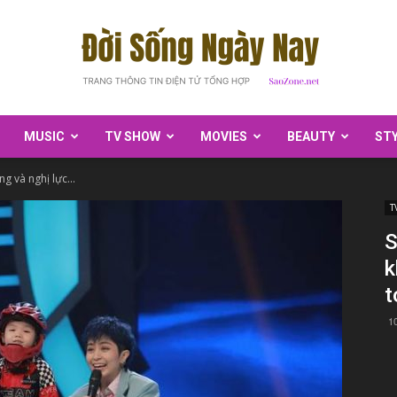
MUSIC
TV SHOW
MOVIES
BEAUTY
ST
SaoZone
ng và nghị lực...
T
S
k
t
1