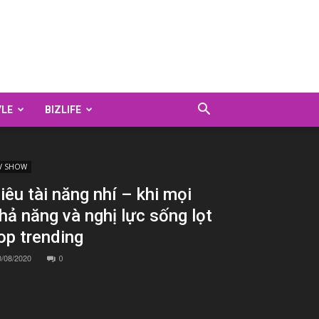
YLE
BIZLIFE
V SHOW
iêu tài năng nhí – khi mọi
hả năng và nghị lực sống lọt
op trending
0/08/2020
0