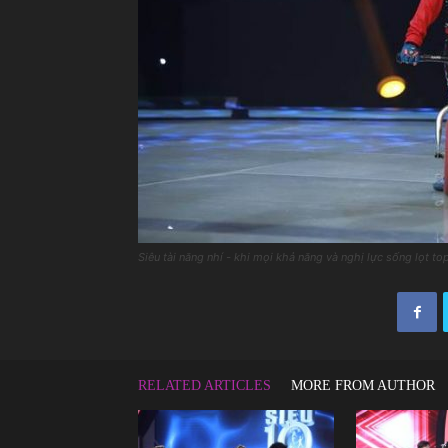
Siêu tài năng nhí - khi mọi khả năng và nghị lực sống lọt to
RELATED ARTICLES
MORE FROM AUTHOR