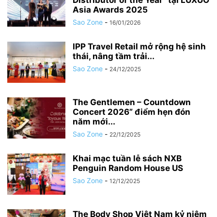
Distributor of the Year” tại LUXUO
Asia Awards 2025
Sao Zone
-
16/01/2026
IPP Travel Retail mở rộng hệ sinh
thái, nâng tầm trải...
Sao Zone
-
24/12/2025
The Gentlemen – Countdown
Concert 2026” điểm hẹn đón
năm mới...
Sao Zone
-
22/12/2025
Khai mạc tuần lễ sách NXB
Penguin Random House US
Sao Zone
-
12/12/2025
The Body Shop Việt Nam kỷ niệm