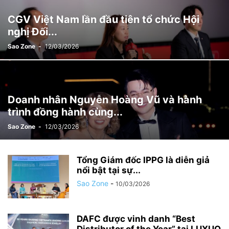
CGV Việt Nam lần đầu tiên tổ chức Hội
nghị Đối...
Sao Zone
-
12/03/2026
Doanh nhân Nguyễn Hoàng Vũ và hành
trình đồng hành cùng...
Sao Zone
-
12/03/2026
Tổng Giám đốc IPPG là diễn giả
nổi bật tại sự...
Sao Zone
-
10/03/2026
DAFC được vinh danh “Best