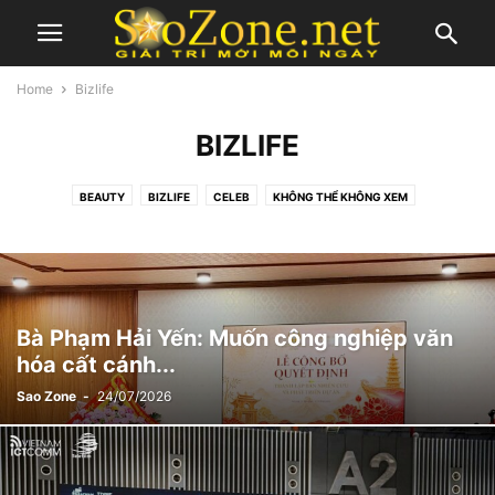
Home
Bizlife
BIZLIFE
BEAUTY
BIZLIFE
CELEB
KHÔNG THỂ KHÔNG XEM
KHÔNG XÁC ĐỊNH
LIFESTYLE
MOVIES
MUSIC
TV SHOW
Bà Phạm Hải Yến: Muốn công nghiệp văn
hóa cất cánh...
Sao Zone
-
24/07/2026