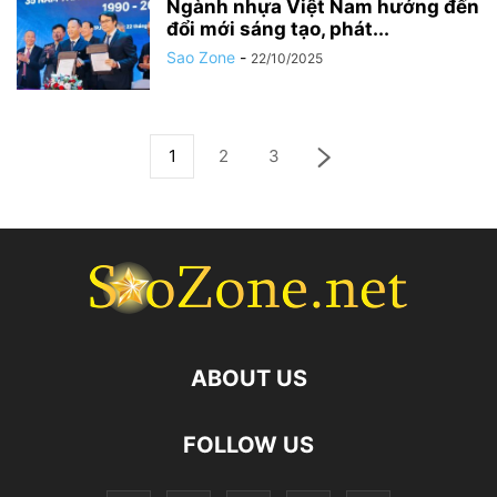
Ngành nhựa Việt Nam hướng đến
đổi mới sáng tạo, phát...
Sao Zone
-
22/10/2025
1
2
3
ABOUT US
FOLLOW US