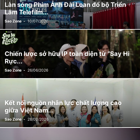
Làn sóng Phim Ảnh Đài Loan đổ bộ Triển
Lãm Telefilm...
Sao Zone
-
10/07/2026
Chiến lược sở hữu IP toàn diện từ “Say Hi
Rực...
Sao Zone
-
26/06/2026
Kết nối nguồn nhân lực chất lượng cao
giữa Việt Nam...
Sao Zone
-
28/03/2026