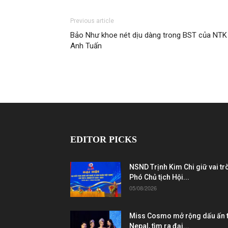
Previous article
Bảo Như khoe nét dịu dàng trong BST của NTK
Anh Tuấn
EDITOR PICKS
NSND Trịnh Kim Chi giữ vai tr
Phó Chủ tịch Hội...
05/08/2026
Miss Cosmo mở rộng dấu ấn t
Nepal, tìm ra đại...