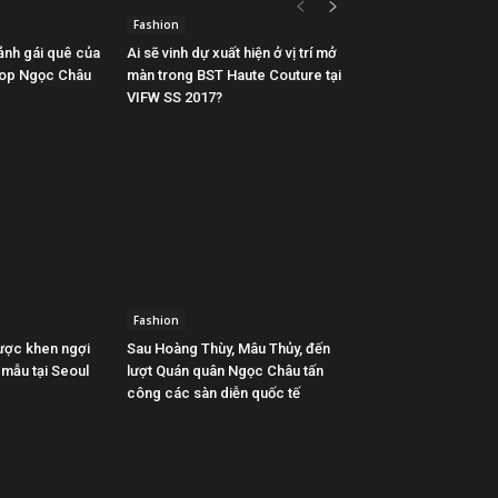
Fashion
 ảnh gái quê của
Ai sẽ vinh dự xuất hiện ở vị trí mở
Top Ngọc Châu
màn trong BST Haute Couture tại
VIFW SS 2017?
Fashion
ược khen ngợi
Sau Hoàng Thùy, Mâu Thủy, đến
 mẫu tại Seoul
lượt Quán quân Ngọc Châu tấn
công các sàn diễn quốc tế