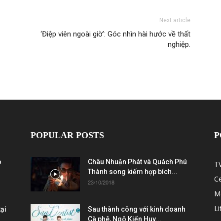
Next article
‘Điệp viên ngoài giờ’: Góc nhìn hài hước về thất
nghiệp.
POPULAR POSTS
P
ò
Châu Nhuận Phát và Quách Phú
T
Thành song kiếm hợp bích...
C
23/10/2018
M
Li
ại
Sau thành công với kinh doanh
Cà phê, Ngô Kiến Huy...