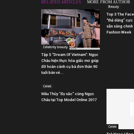
RELATED ARTICLES
MORE FROM AUTHOR
Beauty
Top 3 The Face
“thả dáng” cực 
sẵn sàng chinh 
Fashion Week
Celebrity beauty
Tập 5 “Dream Of Vietnam”: Ngọc
Châu hiện thực hóa giấc mơ giúp
đỡ hoàn cảnh cụ bà đơn thân 90
tuổi bán vé...
Celeb
Mâu Thủy “đọ sắc” cùng Ngọc
Châu tại Top Model Online 2017
Celeb