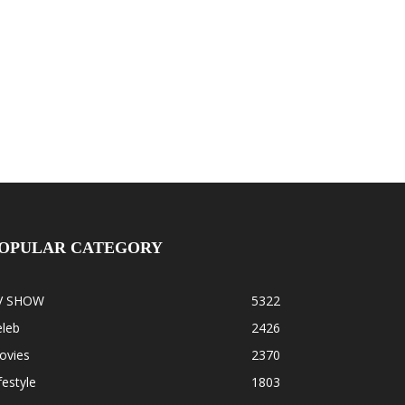
OPULAR CATEGORY
V SHOW
5322
eleb
2426
ovies
2370
festyle
1803