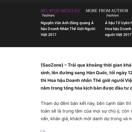
RELATED ARTICLES
MORE FROM AUTHOR
Fashion
Fashion
Nguyễn Vân Anh đăng quang Á
Á hậu Tố Uyên h
hậu Doanh Nhân Thế Giới Người
Hoa hậu Doanh 
Việt 2017
người Việt 2017
(SaoZone) – Trải qua khoảng thời gian khá 
sinh, lên đường sang Hàn Quốc, tối ngày 1
thi Hoa hậu Doanh nhân Thế giới người Vi
nằm trong tổng hòa kịch bản được đầu tư d
Tham dự đêm bán kết này, bên cạnh dàn th
toàn sẽ là trung tâm của mọi sự chú ý, còn
vấn, khán giả, khách mời danh dự trong và n