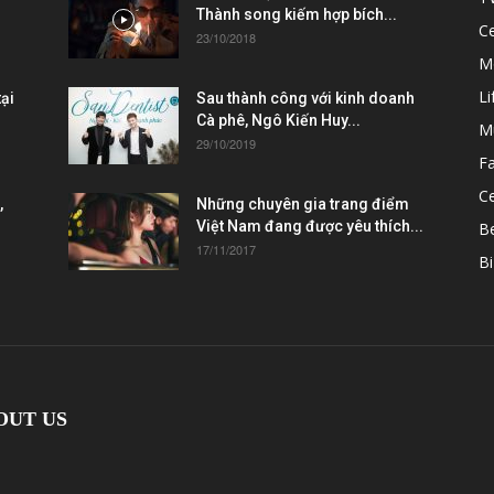
Thành song kiếm hợp bích...
C
23/10/2018
M
Li
ại
Sau thành công với kinh doanh
Cà phê, Ngô Kiến Huy...
M
29/10/2019
F
Ce
,
Những chuyên gia trang điểm
Việt Nam đang được yêu thích...
B
17/11/2017
Bi
OUT US