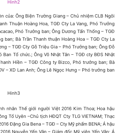
diện của: Ông Biện Trường Giang – Chủ nhiệm CLB Ngôi
Thanh Thuận Hoàng Hoa, TGĐ Cty La Vang, Phó Trưởng
nacacao, Phó Trưởng ban; Ông Dương Tấn Thống – TGĐ
g ban; Bà Trần Thanh thuận Hoàng Hoa – TGĐ Cty La
ơng – TGĐ Cty Gỗ Triệu Gia – Phó Trưởng ban; Ông Đỗ
 Ban Tổ chức.; Ông Võ Nhật Tân – TGĐ cty BĐS Nhật
hanh Hiền – TGĐ Công ty Bizco, Phó trưởng ban; Bà
V – XD Lan Anh; Ông Lê Ngọc Hưng – Phó trưởng ban
nh nhân Thế giới người Việt 2016 Kim Thoa; Hoa hậu
Kông Tố Uyên –Chủ tịch HĐQT Cty TLG VIETNAM; Thạc
 2016 Đặng Gia Bena – TGĐ – Cty Mỹ phẩm BENA; Á hậu
 2016 Nguyễn Yến Vân – Giám đốc Mỹ viện Yến Vân; Á