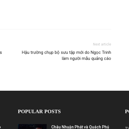
Next article
es
Hậu trường chụp bộ sưu tập mới do Ngọc Trinh
làm người mẫu quảng cáo
POPULAR POSTS
P
ò
Châu Nhuận Phát và Quách Phú
T