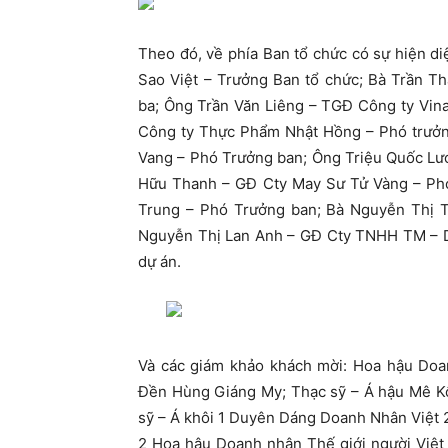
Theo đó, về phía Ban tổ chức có sự hiện 
Sao Việt – Trưởng Ban tổ chức; Bà Trần 
ba; Ông Trần Văn Liêng – TGĐ Công ty Vi
Công ty Thực Phẩm Nhật Hồng – Phó trưởn
Vang – Phó Trưởng ban; Ông Triệu Quốc Lư
Hữu Thanh – GĐ Cty May Sư Tử Vàng – Phó
Trung – Phó Trưởng ban; Bà Nguyễn Thị T
Nguyễn Thị Lan Anh – GĐ Cty TNHH TM – D
dự án.
Và các giám khảo khách mời: Hoa hậu Doa
Đền Hùng Giáng My; Thạc sỹ – Á hậu Mê 
sỹ – Á khôi 1 Duyên Dáng Doanh Nhân Việt
2 Hoa hậu Doanh nhân Thế giới người Việt