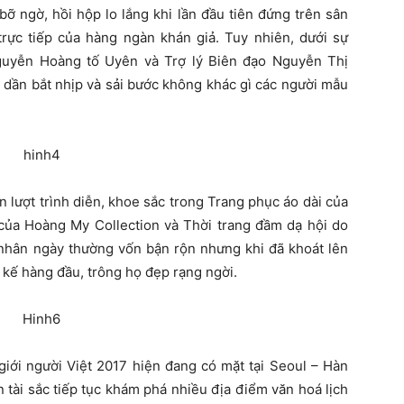
ỡ ngờ, hồi hộp lo lắng khi lần đầu tiên đứng trên sân
rực tiếp của hàng ngàn khán giả. Tuy nhiên, dưới sự
guyễn Hoàng tố Uyên và Trợ lý Biên đạo Nguyễn Thị
 dần bắt nhịp và sải bước không khác gì các người mẫu
ần lượt trình diễn, khoe sắc trong Trang phục áo dài của
 của Hoàng My Collection và Thời trang đầm dạ hội do
 nhân ngày thường vốn bận rộn nhưng khi đã khoát lên
 kế hàng đầu, trông họ đẹp rạng ngời.
iới người Việt 2017 hiện đang có mặt tại Seoul – Hàn
 tài sắc tiếp tục khám phá nhiều địa điểm văn hoá lịch