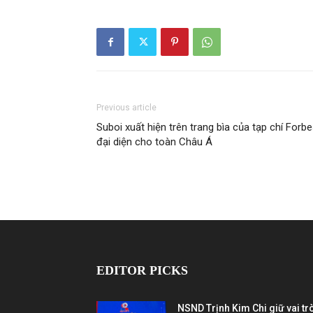
Previous article
Suboi xuất hiện trên trang bìa của tạp chí Forb
đại diện cho toàn Châu Á
EDITOR PICKS
NSND Trịnh Kim Chi giữ vai tr