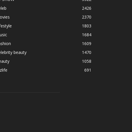
eleb
2426
ovies
2370
festyle
1803
usic
1684
ashion
1609
lebrity beauty
1470
eauty
1058
zlife
691