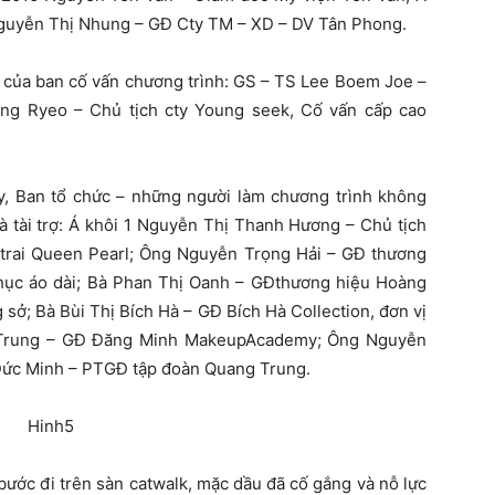
guyễn Thị Nhung – GĐ Cty TM – XD – DV Tân Phong.
g của ban cố vấn chương trình: GS – TS Lee Boem Joe –
g Ryeo – Chủ tịch cty Young seek, Cố vấn cấp cao
y, Ban tổ chức – những người làm chương trình không
à tài trợ: Á khôi 1 Nguyễn Thị Thanh Hương – Chủ tịch
trai Queen Pearl; Ông Nguyễn Trọng Hải – GĐ thương
g phục áo dài; Bà Phan Thị Oanh – GĐthương hiệu Hoàng
g sở; Bà Bùi Thị Bích Hà – GĐ Bích Hà Collection, đơn vị
nh Trung – GĐ Đăng Minh MakeupAcademy; Ông Nguyễn
Đức Minh – PTGĐ tập đoàn Quang Trung.
 bước đi trên sàn catwalk, mặc dầu đã cố gắng và nỗ lực