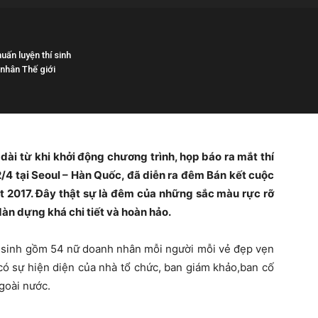
uấn luyện thí sinh
nhân Thế giới
dài từ khi khởi động chương trình, họp báo ra mắt thí
2/4 tại Seoul – Hàn Quốc, đã diễn ra đêm Bán kết cuộc
ệt 2017. Đây thật sự là đêm của những sắc màu rực rỡ
àn dựng khá chi tiết và hoàn hảo.
í sinh gồm 54 nữ doanh nhân mỗi người mỗi vẻ đẹp vẹn
 có sự hiện diện của nhà tổ chức, ban giám khảo,ban cố
goài nước.