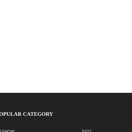
OPULAR CATEGORY
V SHOW
5322