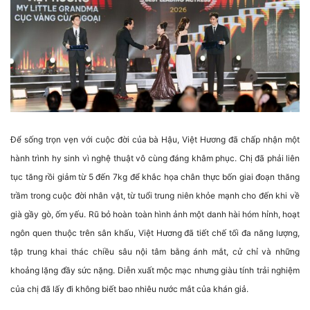
Để sống trọn vẹn với cuộc đời của bà Hậu, Việt Hương đã chấp nhận một
hành trình hy sinh vì nghệ thuật vô cùng đáng khâm phục. Chị đã phải liên
tục tăng rồi giảm từ 5 đến 7kg để khắc họa chân thực bốn giai đoạn thăng
trầm trong cuộc đời nhân vật, từ tuổi trung niên khỏe mạnh cho đến khi về
già gầy gò, ốm yếu. Rũ bỏ hoàn toàn hình ảnh một danh hài hóm hỉnh, hoạt
ngôn quen thuộc trên sân khấu, Việt Hương đã tiết chế tối đa năng lượng,
tập trung khai thác chiều sâu nội tâm bằng ánh mắt, cử chỉ và những
khoảng lặng đầy sức nặng. Diễn xuất mộc mạc nhưng giàu tính trải nghiệm
của chị đã lấy đi không biết bao nhiêu nước mắt của khán giả.