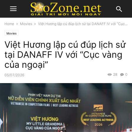
Home
Movies
Việt Hương lập cú đúp lịch sử tại DANAFF IV với “Cục...
Movies
Việt Hương lập cú đúp lịch sử
tại DANAFF IV với “Cục vàng
của ngoại”
28
0
05/07/2026