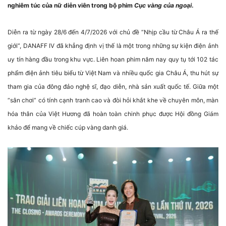
nghiêm túc của nữ diễn viên trong bộ phim
Cục vàng của ngoại
.
Diễn ra từ ngày 28/6 đến 4/7/2026 với chủ đề “Nhịp cầu từ Châu Á ra thế
giới”, DANAFF IV đã khẳng định vị thế là một trong những sự kiện điện ảnh
uy tín hàng đầu trong khu vực. Liên hoan phim năm nay quy tụ tới 102 tác
phẩm điện ảnh tiêu biểu từ Việt Nam và nhiều quốc gia Châu Á, thu hút sự
tham gia của đông đảo nghệ sĩ, đạo diễn, nhà sản xuất quốc tế. Giữa một
“sân chơi” có tính cạnh tranh cao và đòi hỏi khắt khe về chuyên môn, màn
hóa thân của Việt Hương đã hoàn toàn chinh phục được Hội đồng Giám
khảo để mang về chiếc cúp vàng danh giá.