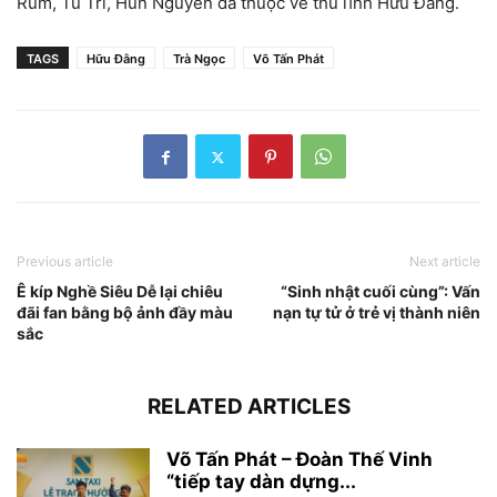
Rum, Tú Tri, Hun Nguyễn đã thuộc về thủ lĩnh Hữu Đằng.
TAGS
Hữu Đằng
Trà Ngọc
Võ Tấn Phát
Previous article
Next article
Ê kíp Nghề Siêu Dễ lại chiêu
“Sinh nhật cuối cùng”: Vấn
đãi fan bằng bộ ảnh đầy màu
nạn tự tử ở trẻ vị thành niên
sắc
RELATED ARTICLES
Võ Tấn Phát – Đoàn Thế Vinh
“tiếp tay dàn dựng...