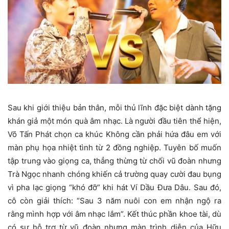
Sau khi giới thiệu bản thân, mỗi thủ lĩnh đặc biệt dành tặng
khán giả một món quà âm nhạc. Là người đầu tiên thể hiện,
Võ Tấn Phát chọn ca khúc Không cần phải hứa đâu em với
màn phụ họa nhiệt tình từ 2 đồng nghiệp. Tuyên bố muốn
tập trung vào giọng ca, thẳng thừng từ chối vũ đoàn nhưng
Trà Ngọc nhanh chóng khiến cả trường quay cười đau bụng
vì pha lạc giọng “khó đỡ” khi hát Ví Dầu Đưa Dâu. Sau đó,
cô còn giải thích: “Sau 3 năm nuôi con em nhận ngộ ra
rằng mình hợp với âm nhạc lắm”. Kết thúc phần khoe tài, dù
có sự hỗ trợ từ vũ đoàn nhưng màn trình diễn của Hữu