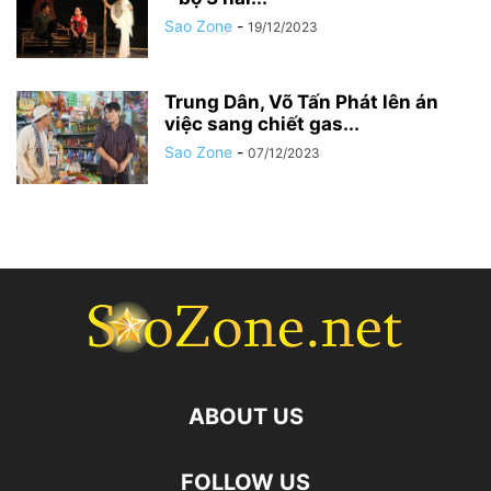
Sao Zone
-
19/12/2023
Trung Dân, Võ Tấn Phát lên án
việc sang chiết gas...
Sao Zone
-
07/12/2023
ABOUT US
FOLLOW US