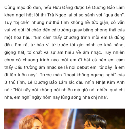
Cùng mặc đồ đen, nếu Hữu Đằng được Lê Dương Bảo Lâm
khen ngợi hết lời thì Trà Ngọc lại bị so sánh với “quạ đen”.
Tuy “bị chê” nhưng nữ thủ lĩnh không hề tức giận, cô vẫn
vui vẻ gửi lời chào đến cả trường quay bằng phong thái của
một hoa hậu: “Em cảm thấy chương trình mời em là đúng
đắn. Em rất tự hào vì từ trước tới giờ mình có khả năng,
giọng hát, tố chất và sự am hiểu về âm nhạc. Tuy nhiên
chưa có chương trình nào mời em đi hát cả nên em cảm
thấy Đấu trường âm nhạc sẽ là nơi debut em, từ đây là em
đi lên luôn này”. Trước màn “thoại không ngừng nghỉ” của
3 thủ lĩnh, Lê Dương Bảo Lâm lắc đầu nhìn Nhật Kim Anh
nói: “Hồi nãy nói không nói nhiều mà giờ nói nhiều quá chị
nha, em nghĩ ngày hôm nay lủng sóng nha chị nha”.