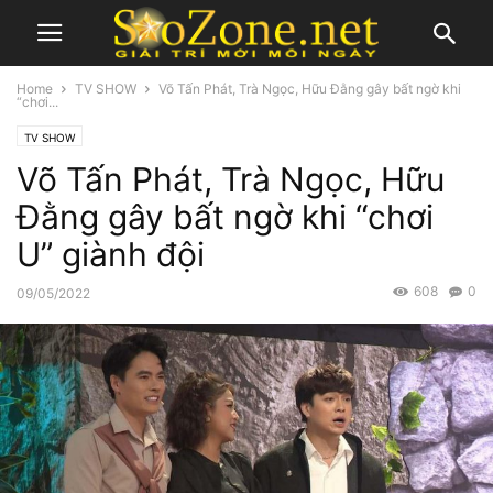
Home
TV SHOW
Võ Tấn Phát, Trà Ngọc, Hữu Đằng gây bất ngờ khi
“chơi...
TV SHOW
Võ Tấn Phát, Trà Ngọc, Hữu
Đằng gây bất ngờ khi “chơi
U” giành đội
608
0
09/05/2022