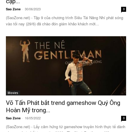
cặp...
30/06/2023
Sao Zone
-
0
(SaoZone.net) - Tập 9 của chương trình Siêu Tài Năng Nhí phát sóng
vào tối nay (29/6) đã chào đón giám khảo khách mời...
Movies
Võ Tấn Phát bắt trend gameshow Quý Ông
Hoàn Mỹ trong...
16/05/2022
Sao Zone
-
0
(SaoZone.net) - Lấy cảm hứng từ gameshow truyền hình thực tế dành