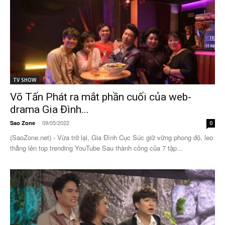
TV SHOW
Võ Tấn Phát ra mắt phần cuối của web-
drama Gia Đình...
09/05/2022
Sao Zone
-
0
(SaoZone.net) - Vừa trở lại, Gia Đình Cục Súc giữ vững phong độ, leo
thẳng lên top trending YouTube Sau thành công của 7 tập...