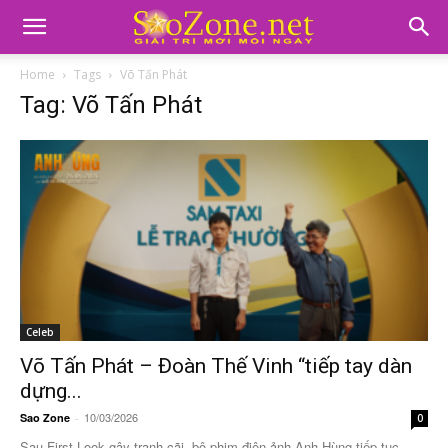
Home
Tags
Võ Tấn Phát
Tag: Võ Tấn Phát
Celeb
Võ Tấn Phát – Đoàn Thế Vinh “tiếp tay dàn
dựng...
10/03/2026
Sao Zone
-
0
Sau First Look gây tranh cãi, bộ phim điện ảnh Anh Hùng tiếp tục