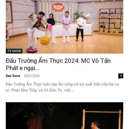
TV SHOW
Đấu Trường Ẩm Thực 2024: MC Võ Tấn
Phát e ngại...
22/01/2024
Sao Zone
-
0
Đấu Trường Ẩm Thực tuần này lên sóng với sự xuất hiện của hai ca
sĩ: Phan Như Thùy và Võ Đức Trí, một...