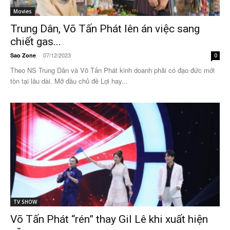
Movies
Trung Dân, Võ Tấn Phát lên án việc sang
chiết gas...
07/12/2023
Sao Zone
-
0
Theo NS Trung Dân và Võ Tấn Phát kinh doanh phải có đạo đức mới
tồn tại lâu dài. Mở đầu chủ đề Lợi hay...
TV SHOW
Võ Tấn Phát “rén” thay Gil Lê khi xuất hiện