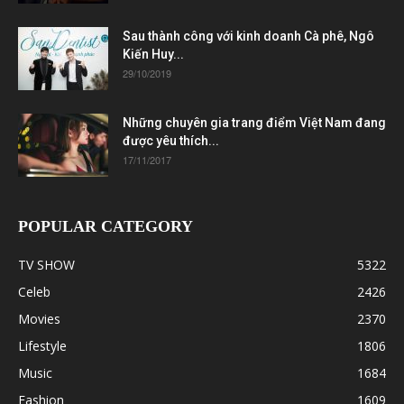
Sau thành công với kinh doanh Cà phê, Ngô
Kiến Huy...
29/10/2019
Những chuyên gia trang điểm Việt Nam đang
được yêu thích...
17/11/2017
POPULAR CATEGORY
TV SHOW
5322
Celeb
2426
Movies
2370
Lifestyle
1806
Music
1684
Fashion
1609