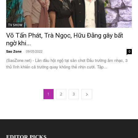
TV SHOW
Võ Tấn Phát, Trà Ngọc, Hữu Đằng gây bất
ngờ khi...
09/05/2022
Sao Zone
-
0
(SaoZone.net) - Lần đầu hội ngộ tại sân chơi Đấu trường âm nhạc, 3
thủ lĩnh khiến cả trường quay không thể nhịn cười. Tập...
1
2
3
EDITOR PICKS