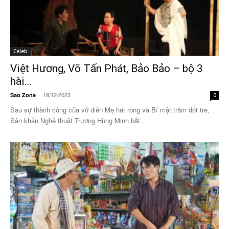
Celeb
Việt Hương, Võ Tấn Phát, Bảo Bảo – bộ 3
hài...
19/12/2023
Sao Zone
-
0
Sau sự thành công của vở diễn Mẹ hát rong và Bí mật trăm đốt tre,
Sân khấu Nghệ thuật Trương Hùng Minh bắt...