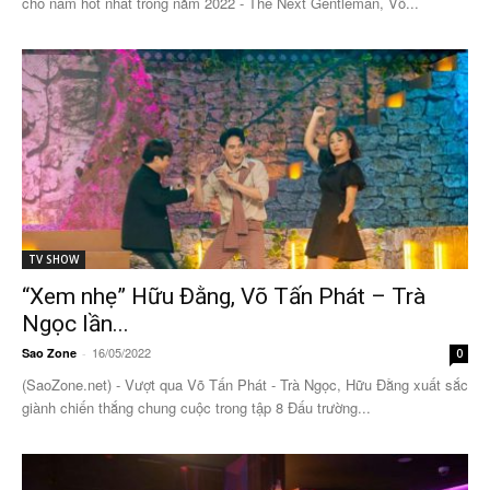
cho nam hot nhất trong năm 2022 - The Next Gentleman, Võ...
TV SHOW
“Xem nhẹ” Hữu Đằng, Võ Tấn Phát – Trà
Ngọc lần...
16/05/2022
Sao Zone
-
0
(SaoZone.net) - Vượt qua Võ Tấn Phát - Trà Ngọc, Hữu Đằng xuất sắc
giành chiến thắng chung cuộc trong tập 8 Đấu trường...