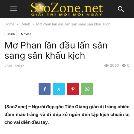
Home
Celeb
Mơ Phan lần đầu lấn sân sang sân khấu kịch
Celeb
Movies
Mơ Phan lần đầu lấn sân
sang sân khấu kịch
2060
0
25/03/2017
(SaoZone) – Người đẹp gốc Tiền Giang giản dị trong chiếc
đầm màu trắng và đi dép xỏ ngón đến tập kịch chuẩn bị
cho vai diễn đầu tay.