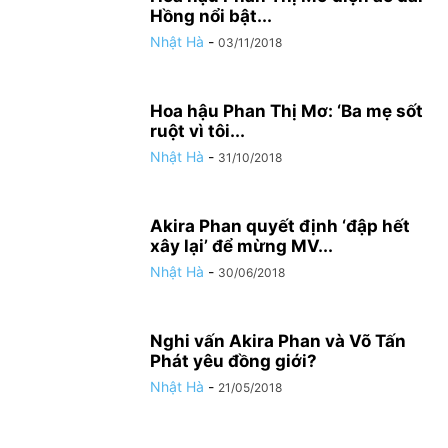
Hồng nổi bật...
Nhật Hà
-
03/11/2018
Hoa hậu Phan Thị Mơ: ‘Ba mẹ sốt
ruột vì tôi...
Nhật Hà
-
31/10/2018
Akira Phan quyết định ‘đập hết
xây lại’ để mừng MV...
Nhật Hà
-
30/06/2018
Nghi vấn Akira Phan và Võ Tấn
Phát yêu đồng giới?
Nhật Hà
-
21/05/2018