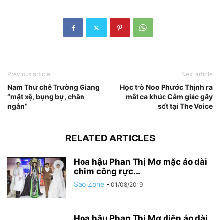
Previous article
Next article
Nam Thư chê Trường Giang
Học trò Noo Phước Thịnh ra
“mặt xệ, bụng bự, chân
mắt ca khúc Cảm giác gây
ngắn”
sốt tại The Voice
RELATED ARTICLES
Hoa hậu Phan Thị Mơ mặc áo dài
chim công rực...
Sao Zone
-
01/08/2019
Hoa hậu Phan Thị Mơ diện áo dài