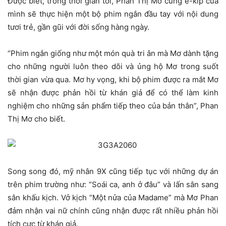
Được biết, trong thời gian tới, Phan Thị Mơ cùng ê-kíp của
mình sẽ thực hiện một bộ phim ngắn đầu tay với nội dung
tươi trẻ, gần gũi với đời sống hàng ngày.
“Phim ngắn giống như một món quà tri ân mà Mơ dành tặng
cho những người luôn theo dõi và ủng hộ Mơ trong suốt
thời gian vừa qua. Mơ hy vọng, khi bộ phim được ra mắt Mơ
sẽ nhận được phản hồi từ khán giả để có thể làm kinh
nghiệm cho những sản phẩm tiếp theo của bản thân”, Phan
Thị Mơ cho biết.
Song song đó, mỹ nhân 9X cũng tiếp tục với những dự án
trên phim trường như: “Soái ca, anh ở đâu” và lấn sân sang
sân khấu kịch. Vở kịch “Một nửa của Madame” mà Mơ Phan
đảm nhận vai nữ chính cũng nhận được rất nhiều phản hồi
tích cực từ khán giả.