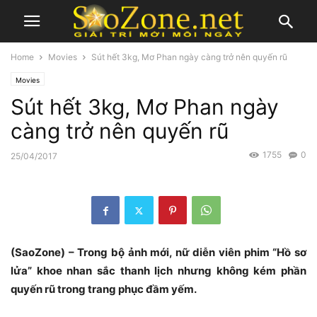
Home
Movies
Sút hết 3kg, Mơ Phan ngày càng trở nên quyến rũ
Movies
Sút hết 3kg, Mơ Phan ngày
càng trở nên quyến rũ
1755
0
25/04/2017
(SaoZone) – Trong bộ ảnh mới, nữ diễn viên phim “Hồ sơ
lửa” khoe nhan sắc thanh lịch nhưng không kém phần
quyến rũ trong trang phục đầm yếm.