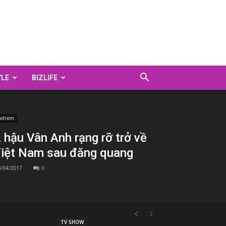
YLE
BIZLIFE
ashion
 hậu Vân Anh rạng rỡ trở về
iệt Nam sau đăng quang
5/04/2017
0
TV SHOW