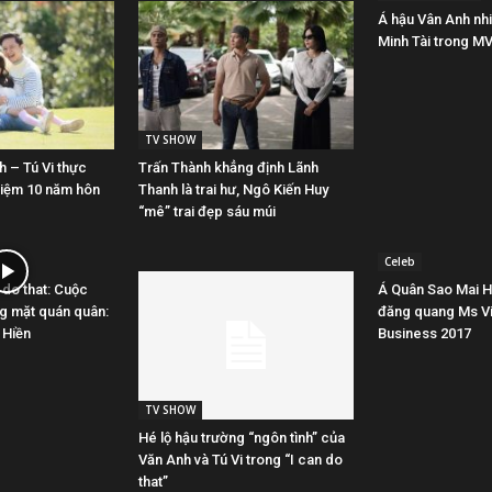
Á hậu Vân Anh nhiệ
Minh Tài trong MV
TV SHOW
h – Tú Vi thực
Trấn Thành khẳng định Lãnh
niệm 10 năm hôn
Thanh là trai hư, Ngô Kiến Huy
“mê” trai đẹp sáu múi
Celeb
 do that: Cuộc
Á Quân Sao Mai 
g mặt quán quân:
đăng quang Ms V
 Hiền
Business 2017
TV SHOW
Hé lộ hậu trường “ngôn tình” của
Văn Anh và Tú Vi trong “I can do
that”