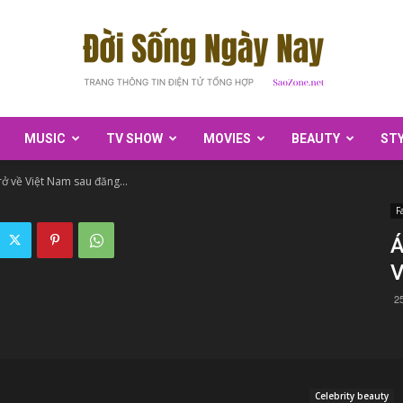
MUSIC
TV SHOW
MOVIES
BEAUTY
ST
SaoZone
rở về Việt Nam sau đăng...
F
Á
V
2
Celebrity beauty