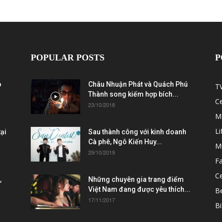
POPULAR POSTS
P
ò
Châu Nhuận Phát và Quách Phú
T
Thành song kiếm hợp bích...
C
23/10/2018
M
Li
ại
Sau thành công với kinh doanh
Cà phê, Ngô Kiến Huy...
M
29/10/2019
F
Ce
,
Những chuyên gia trang điểm
Việt Nam đang được yêu thích...
B
17/11/2017
Bi