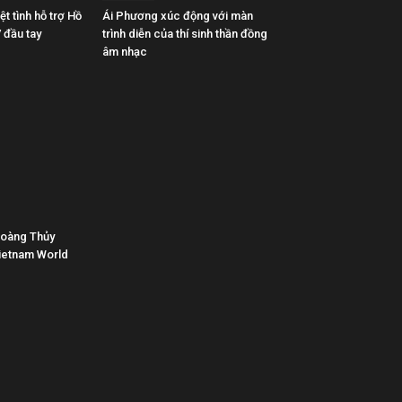
t tình hỗ trợ Hồ
Ái Phương xúc động với màn
 đầu tay
trình diễn của thí sinh thần đồng
âm nhạc
Hoàng Thủy
ietnam World