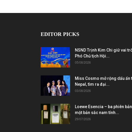
EDITOR PICKS
NSND Trịnh Kim Chi giữ vai tr
Phó Chủ tịch Hội...
05/08/2026
Miss Cosmo mở rộng dấu ấn t
Nepal, tìm ra đại...
03/08/2026
Loewe Esencia – ba phiên bản
một bản sắc nam tính...
29/07/2026