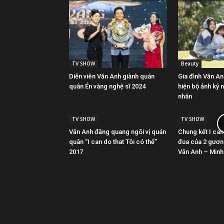
TV SHOW
Beauty
Diễn viên Văn Anh giành quán
Gia đình Văn An
quân Én vàng nghệ sĩ 2024
hiện bộ ảnh kỷ 
nhân
TV SHOW
TV SHOW
Văn Anh đăng quang ngôi vị quán
Chung kết I can
quân “I can do that Tôi có thể”
đua của 2 gươn
2017
Văn Anh – Minh