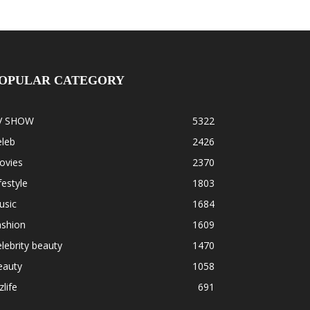
OPULAR CATEGORY
V SHOW
5322
eleb
2426
ovies
2370
festyle
1803
usic
1684
ashion
1609
lebrity beauty
1470
eauty
1058
zlife
691