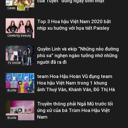
của Tuyết” đúng ngày sinh nhật
Celeb
Top 3 Hoa hậu Việt Nam 2020 bắt
nhịp xu hướng với họa tiết Paisley
Celebrity beauty
Quyền Linh và ekip “Những nẻo đường
phù sa” nghẹn ngào tưởng nhớ những
người đã ra đi
TV SHOW
team Hoa Hậu Hoàn Vũ đụng team
Hoa hậu Việt Nam trong 1 khung
ảnh:Thuý Vân, Khánh Vân, Đỗ Thị Hà
Bizlife
Truyền thông phải Ngả Mũ trước lối
ứng xử của bà Trùm Hoa Hậu Việt
Nam
Bizlife