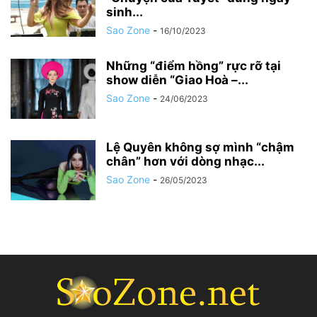
sinh...
Sao Zone
-
16/10/2023
Những “điểm hồng” rực rỡ tại
show diễn “Giao Hoà –...
Sao Zone
-
24/06/2023
Lệ Quyên không sợ mình “chậm
chân” hơn với dòng nhạc...
Sao Zone
-
26/05/2023