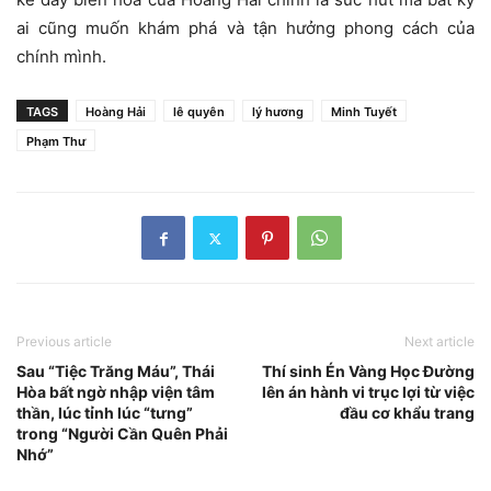
ai cũng muốn khám phá và tận hưởng phong cách của
chính mình.
TAGS
Hoàng Hải
lê quyên
lý hương
Minh Tuyết
Phạm Thư
Previous article
Next article
Sau “Tiệc Trăng Máu”, Thái
Thí sinh Én Vàng Học Đường
Hòa bất ngờ nhập viện tâm
lên án hành vi trục lợi từ việc
thần, lúc tỉnh lúc “tưng”
đầu cơ khẩu trang
trong “Người Cần Quên Phải
Nhớ”