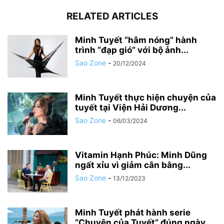
RELATED ARTICLES
Minh Tuyết “hâm nóng” hành
trình “đạp gió” với bộ ảnh...
Sao Zone
-
20/12/2024
Minh Tuyết thực hiện chuyện của
tuyết tại Viện Hải Dương...
Sao Zone
-
06/03/2024
Vitamin Hạnh Phúc: Minh Dũng
ngất xỉu vì giảm cân bằng...
Sao Zone
-
13/12/2023
Minh Tuyết phát hành serie
“Chuyện của Tuyết” đúng ngày