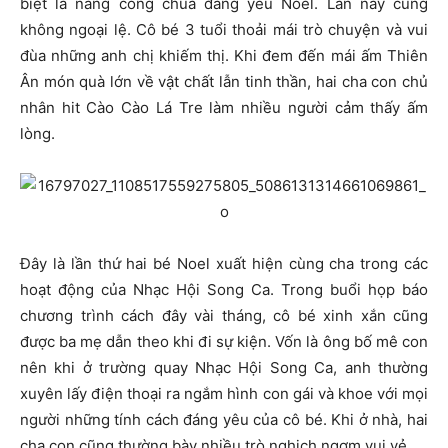
biệt là nàng công chúa đáng yêu Noel. Lần này cũng
không ngoại lệ. Cô bé 3 tuổi thoải mái trò chuyện và vui
đùa những anh chị khiếm thị. Khi đem đến mái ấm Thiên
Ân món quà lớn về vật chất lẫn tinh thần, hai cha con chủ
nhân hit Cào Cào Lá Tre làm nhiều người cảm thấy ấm
lòng.
Đây là lần thứ hai bé Noel xuất hiện cùng cha trong các
hoạt động của Nhạc Hội Song Ca. Trong buổi họp báo
chương trình cách đây vài tháng, cô bé xinh xắn cũng
được ba mẹ dẫn theo khi đi sự kiện. Vốn là ông bố mê con
nên khi ở trường quay Nhạc Hội Song Ca, anh thường
xuyên lấy điện thoại ra ngắm hình con gái và khoe với mọi
người những tính cách đáng yêu của cô bé. Khi ở nhà, hai
cha con cũng thường bày nhiều trò nghịch ngợm vui vẻ.