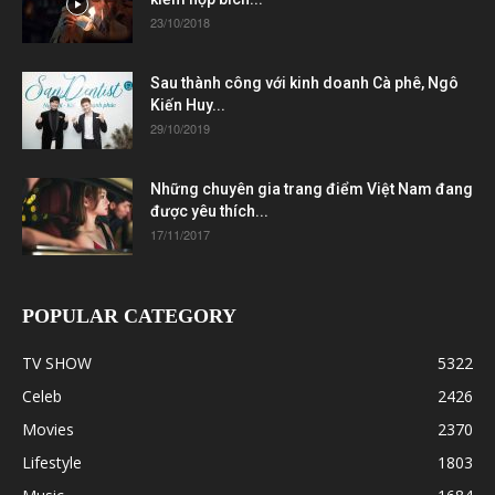
23/10/2018
Sau thành công với kinh doanh Cà phê, Ngô
Kiến Huy...
29/10/2019
Những chuyên gia trang điểm Việt Nam đang
được yêu thích...
17/11/2017
POPULAR CATEGORY
TV SHOW
5322
Celeb
2426
Movies
2370
Lifestyle
1803