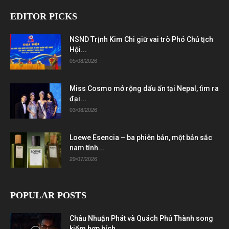
EDITOR PICKS
NSND Trịnh Kim Chi giữ vai trò Phó Chủ tịch
Hội...
05/08/2026
Miss Cosmo mở rộng dấu ấn tại Nepal, tìm ra
đại...
03/08/2026
Loewe Esencia – ba phiên bản, một bản sắc
nam tính...
29/07/2026
POPULAR POSTS
Châu Nhuận Phát và Quách Phú Thành song
kiếm hợp bích...