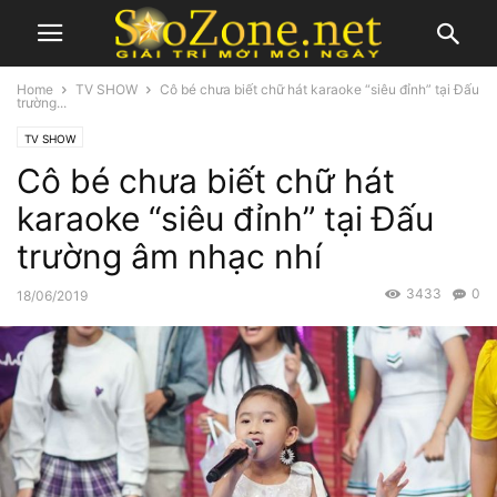
Home
TV SHOW
Cô bé chưa biết chữ hát karaoke “siêu đỉnh” tại Đấu
trường...
TV SHOW
Cô bé chưa biết chữ hát
karaoke “siêu đỉnh” tại Đấu
trường âm nhạc nhí
3433
0
18/06/2019