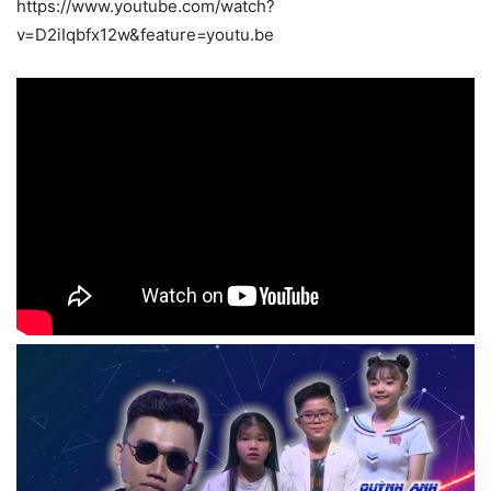
https://www.youtube.com/watch?
v=D2iIqbfx12w&feature=youtu.be