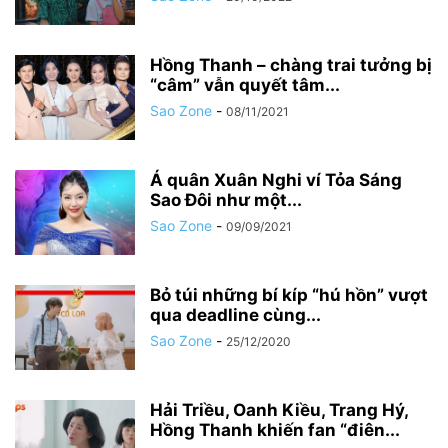
Hồng Thanh – chàng trai tưởng bị
“câm” vẫn quyết tâm...
Sao Zone
-
08/11/2021
Á quân Xuân Nghi ví Tỏa Sáng
Sao Đôi như một...
Sao Zone
-
09/09/2021
Bỏ túi những bí kíp “hú hồn” vượt
qua deadline cùng...
Sao Zone
-
25/12/2020
Hải Triều, Oanh Kiều, Trang Hý,
Hồng Thanh khiến fan “điên...