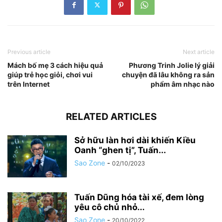
Previous article
Next article
Mách bố mẹ 3 cách hiệu quả
Phương Trinh Jolie lý giải
giúp trẻ học giỏi, chơi vui
chuyện đã lâu không ra sản
trên Internet
phẩm âm nhạc nào
RELATED ARTICLES
Sở hữu làn hơi dài khiến Kiều
Oanh “ghen tị”, Tuấn...
Sao Zone
-
02/10/2023
Tuấn Dũng hóa tài xế, đem lòng
yêu cô chủ nhỏ...
Sao Zone
-
20/10/2022