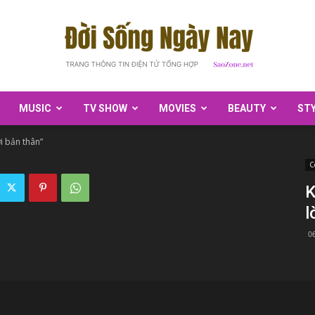
MUSIC
TV SHOW
MOVIES
BEAUTY
ST
SaoZone
i bản thân”
C
K
l
0