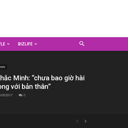
YLE
BIZLIFE
eleb
hắc Minh: “chưa bao giờ hài
òng với bản thân”
6/05/2017
0