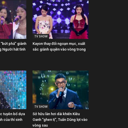
TV SHOW
“bứt phá” giành
Kayon thay đổi ngoạn mục, xuất
g Người hát tình
sắc giành quyền vào vòng trong
TV SHOW
ớc tuyên bố dựa
Sở hữu làn hơi dài khiến Kiều
nh của thí sinh
Oanh “ghen tị”, Tuấn Dũng lọt vào
vòng sau