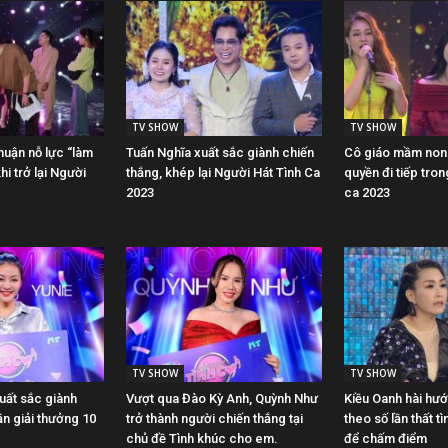
TV SHOW
TV SHOW
uận nỗ lực “làm
Tuấn Nghĩa xuất sắc giành chiến
Cô giáo mầm non 
hi trở lại Người
thắng, khép lại Người Hát Tình Ca
quyền đi tiếp tron
2023
ca 2023
TV SHOW
TV SHOW
uất sắc giành
Vượt qua Đào Kỳ Anh, Quỳnh Như
Kiều Oanh hài hư
ận giải thưởng 10
trở thành người chiến thắng tại
theo số lần thất tì
chủ đề Tình khúc cho em.
để chấm điểm