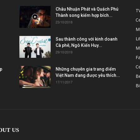
Châu Nhuận Phát và Quách Phú
T
Thành song kiếm hợp bích...
C
23/10/2018
M
Li
Sau thành công với kinh doanh
Cà phê, Ngô Kiến Huy...
M
29/10/2019
F
Ce
ẹp
Những chuyên gia trang điểm
Việt Nam đang được yêu thích...
B
17/11/2017
Bi
OUT US