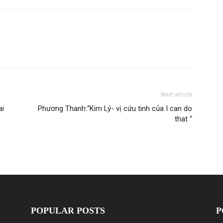
Next article
ai
Phương Thanh:“Kim Lý- vị cứu tinh của I can do
that “
POPULAR POSTS
P