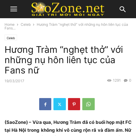
Home
Celeb
Hương Tràm “nghẹt thở” với những nụ hôn liên tục của
Fans...
Celeb
Hương Tràm “nghẹt thở” với
những nụ hôn liên tục của
Fans nữ
1291
0
19/03/2017
(SaoZone) – Vừa qua, Hương Tràm đã có buổi họp mặt FC
tại Hà Nội trong không khí vô cùng rộn rã và đầm ấm. Nữ