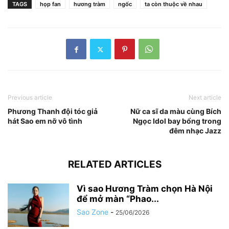
TAGS
họp fan
hương tràm
ngốc
ta còn thuộc về nhau
Previous article
Next article
Phương Thanh đội tóc giả
Nữ ca sĩ da màu cùng Bích
hát Sao em nỡ vô tình
Ngọc Idol bay bổng trong
đêm nhạc Jazz
RELATED ARTICLES
Vì sao Hương Tràm chọn Hà Nội
để mở màn “Phao...
Sao Zone
-
25/06/2026