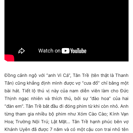
Đồng cảnh ngộ với “anh Vi Cá”, Tân Trề (tên thật là Thanh
Tân) cũng khẳng định mình được vợ “cưa đổ” chỉ bằng một
bài hát. Tiết lộ thú vị này của nam diễn viên làm cho Đức
Thịnh ngạc nhiên và thích thú, bởi sự ”đào hoa” của hai
“đàn em”. Tân Trề bắt đầu đi đóng phim từ khi còn nhỏ. Anh
từng tham gia nhiều bộ phim như Xóm Cào Cào; Kính Vạn
Hoa; Trường Nội Trú; Lật Mặt… Tân Trề hạnh phúc bên vợ
Khánh Uyên đã được 7 năm và có một cậu con trai nhỏ tên