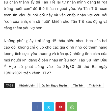
sự chân thành ấy thì Tân Trề lại tự nhận mình đang là “gà
trống nuôi con” để thử thách người yêu. Vợ Tân Trề hoàn
toàn tin vào lời nói dối này và vẫn chấp nhận với câu nói
“con của anh, em sẽ nuôi” khiến cho Tân Trề xúc động và
càng thêm yêu vợ hơn.
Những phút giây trải lòng để thấu hiểu nhau hơn của hai
cặp đôi không chỉ giúp cho các gia đình nhỏ có thêm năng
lượng tích cực, yêu thương và trân quý những tình cảm của
mọi người khi đang ở bên nhau nhiều hơn. Tập 38 Tâm Đầu
Ý Hợp sẽ phát sóng vào lúc 21g30 tối thứ Ba ngày
19/01/2021 trên kênh HTV7.
TAGS
Khánh Uyên
Quách Ngọc Tuyên
Tân Trề
Thảo Hân