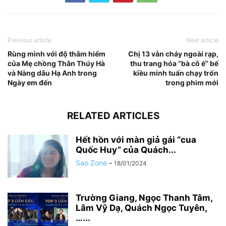
Previous article
Next article
Rùng mình với độ thâm hiểm
Chị 13 vẫn cháy ngoài rạp,
của Mẹ chồng Thân Thúy Hà
thu trang hóa “bà cô ế” bế
và Nàng dâu Hạ Anh trong
kiều minh tuấn chạy trốn
Ngày em đến
trong phim mới
RELATED ARTICLES
Hết hồn với màn giả gái “cua
Quốc Huy” của Quách...
Sao Zone
-
18/01/2024
Trường Giang, Ngọc Thanh Tâm,
Lâm Vỹ Dạ, Quách Ngọc Tuyên,
…...