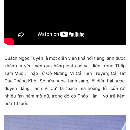
Quách Ngọc Tuyên là một diễn viên khá nổi tiếng, anh được
khán giả yêu mến qua hàng loạt các vai diễn trong Thập
Tam Muội; Thập Tứ Cô Nương; Vi Cá Tiền Truyện; Cái Tết
Của Thằng Khờ…Sở hữu ngoại hình sáng, lối diễn hài hước,
duyên dáng, “anh Vi Cá” là “bạch mã hoàng tử” của rất
nhiều fan hâm mộ nữ, trong đó có Thảo Hân – vợ trẻ kém
hơn 10 tuổi.