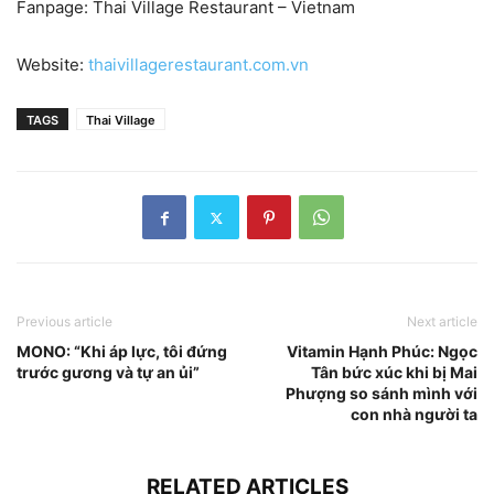
Fanpage: Thai Village Restaurant – Vietnam
Website:
thaivillagerestaurant.com.vn
TAGS
Thai Village
Previous article
Next article
MONO: “Khi áp lực, tôi đứng
Vitamin Hạnh Phúc: Ngọc
trước gương và tự an ủi”
Tân bức xúc khi bị Mai
Phượng so sánh mình với
con nhà người ta
RELATED ARTICLES