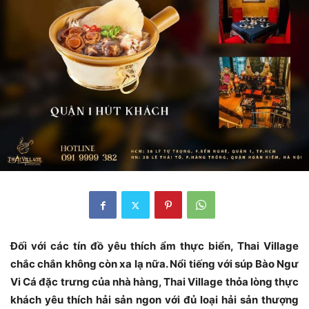
Đối với các tín đồ yêu thích ẩm thực biển, Thai Village
chắc chắn không còn xa lạ nữa. Nổi tiếng với súp Bào Ngư
Vi Cá đặc trưng của nhà hàng, Thai Village thỏa lòng thực
khách yêu thích
hải sản ngon
với đủ loại hải sản thượng