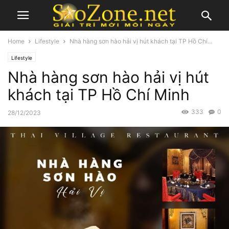
Home
Lifestyle
Nhà hàng sơn hào hải vị hút khách tại TP Hồ Chí...
Lifestyle
Nhà hàng sơn hào hải vị hút
khách tại TP Hồ Chí Minh
333
0
28/12/2023