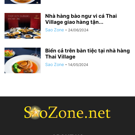
Nhà hàng bào ngư vi cá Thai
Village giao hàng tận...
Sao Zone
-
24/06/2024
Biển cả trên bàn tiệc tại nhà hàng
Thai Village
Sao Zone
-
14/05/2024