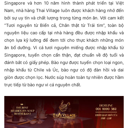
Singapore và hơn 10 năm hình thành phát triển tại Việt
Nam, nhà hàng Thai Village luôn được khách hàng nhớ đến
bởi sự uy tín và chất lượng trong từng món ăn. Với cam kết
“Tươi nguyên từ Biển cả, Chân thật từ Trái tim”, toàn bộ
nguyên liệu cao cấp tại nhà hàng đều được nhập khẩu và
chọn lựa kỹ lưỡng để đem tới cho thực khách những món
ăn bổ dưỡng. Vi cá tươi nguyên miếng được nhập khẩu từ
Singapore, tuyển chọn cẩn thận, đạt chuẩn về độ tuổi và
đánh bắt có giấy phép. Bào ngư được tuyển chọn loại ngon,
nhập khẩu từ Chile và Úc, bào ngư có độ đàn hồi và dai
giòn được chọn lọc. Nước súp hoàn toàn tự nhiên được hầm
trực tiếp từ bào ngư vi cá nguyên chất.