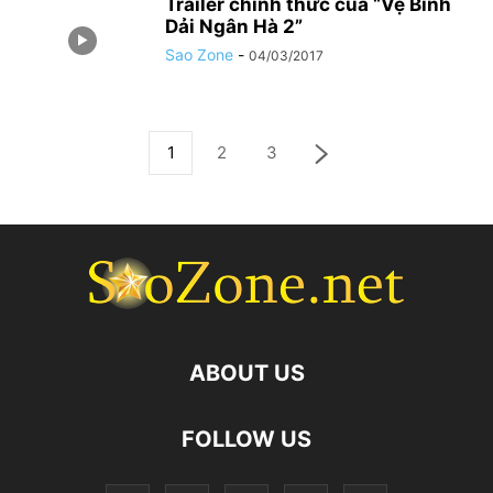
Trailer chính thức của “Vệ Binh
Dải Ngân Hà 2”
Sao Zone
-
04/03/2017
1
2
3
ABOUT US
FOLLOW US