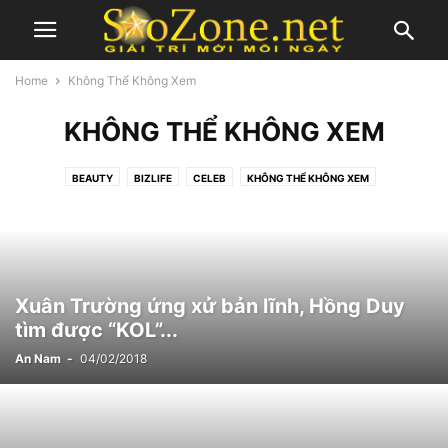
Home
Không Thể Không Xem
KHÔNG THỂ KHÔNG XEM
BEAUTY
BIZLIFE
CELEB
KHÔNG THỂ KHÔNG XEM
KHÔNG XÁC ĐỊNH
LIFESTYLE
MOVIES
MUSIC
TV SHOW
Xuân Trường ứng xử bản lĩnh, Hồng Duy
tìm được “KOL”...
An Nam
-
04/02/2018