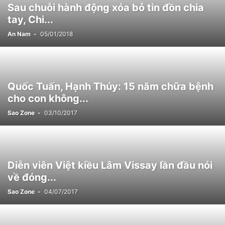
Sau chuỗi hành động xóa bỏ tin đồn chia
tay, Chi...
An Nam
-
05/01/2018
Quốc Tuấn, Hạnh Thúy: 15 năm chữa bệnh
cho con không...
Sao Zone
-
03/10/2017
Diễn viên Việt kiều Lâm Vissay lần đầu nói
về đóng...
Sao Zone
-
04/07/2017