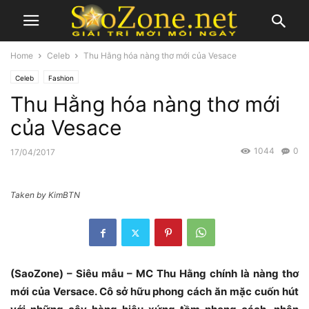
Home
Celeb
Thu Hằng hóa nàng thơ mới của Vesace
Celeb
Fashion
Thu Hằng hóa nàng thơ mới
của Vesace
1044
0
17/04/2017
Taken by KimBTN
(SaoZone) – Siêu mẫu – MC Thu Hằng chính là nàng thơ
mới của Versace. Cô sở hữu phong cách ăn mặc cuốn hút