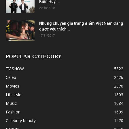
Kiến Huy...
29/10/2019
Những chuyên gia trang điểm Việt Nam đang
được yêu thích...
17/11/2017
POPULAR CATEGORY
TV SHOW
5322
Celeb
2426
Movies
2370
Lifestyle
1803
Music
1684
Fashion
1609
Celebrity beauty
1470