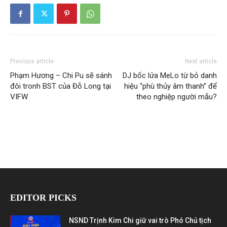
Previous article
Next article
Phạm Hương – Chi Pu sẽ sánh
DJ bốc lửa MeLo từ bỏ danh
đôi tronh BST của Đỗ Long tại
hiệu “phù thủy âm thanh” để
VIFW
theo nghiệp người mẫu?
EDITOR PICKS
NSND Trịnh Kim Chi giữ vai trò Phó Chủ tịch