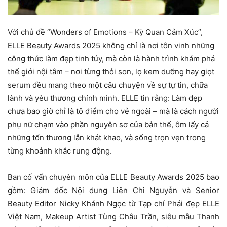
Với chủ đề “Wonders of Emotions – Kỳ Quan Cảm Xúc”,
ELLE Beauty Awards 2025 không chỉ là nơi tôn vinh những
công thức làm đẹp tinh túy, mà còn là hành trình khám phá
thế giới nội tâm – nơi từng thỏi son, lọ kem dưỡng hay giọt
serum đều mang theo một câu chuyện về sự tự tin, chữa
lành và yêu thương chính mình. ELLE tin rằng: Làm đẹp
chưa bao giờ chỉ là tô điểm cho vẻ ngoài – mà là cách người
phụ nữ chạm vào phần nguyên sơ của bản thể, ôm lấy cả
những tổn thương lẫn khát khao, và sống trọn vẹn trong
từng khoảnh khắc rung động.
Ban cố vấn chuyên môn của ELLE Beauty Awards 2025 bao
gồm: Giám đốc Nội dung Liên Chi Nguyễn và Senior
Beauty Editor Nicky Khánh Ngọc từ Tạp chí Phái đẹp ELLE
Việt Nam, Makeup Artist Tùng Châu Trần, siêu mẫu Thanh