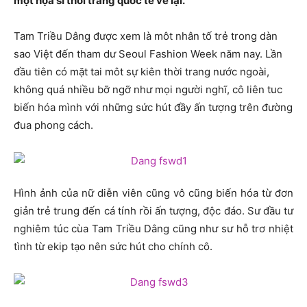
một họa sĩ thời trang quốc tế vẽ lại.
Tam Triều Dâng được xem là môt nhân tố trẻ trong dàn
sao Việt đến tham dư Seoul Fashion Week năm nay. Lần
đầu tiên có mặt tai môt sự kiên thời trang nước ngoài,
không quá nhiều bỡ ngỡ như mọi người nghĩ, cô liên tuc
biến hóa mình với những sức hút đầy ấn tượng trên đường
đua phong cách.
Hình ảnh của nữ diễn viên cũng vô cũng biến hóa từ đơn
giản trẻ trung đến cá tính rồi ấn tượng, độc đáo. Sư đầu tư
nghiêm túc cùa Tam Triều Dâng cũng như sư hỗ trơ nhiệt
tình từ ekip tạo nên sức hút cho chính cô.