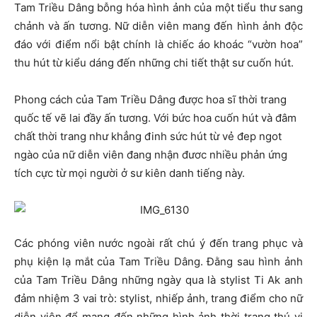
Tam Triều Dâng bỗng hóa hình ảnh của một tiểu thư sang
chảnh và ấn tương. Nữ diễn viên mang đến hình ảnh độc
đáo với điểm nổi bật chính là chiếc áo khoác “vườn hoa”
thu hút từ kiểu dáng đến những chi tiết thật sư cuốn hút.
Phong cách của Tam Triều Dâng được hoa sĩ thời trang
quốc tế vẽ lai đầy ấn tương. Với bức hoa cuốn hút và đâm
chất thời trang như khẳng đinh sức hút từ vẻ đep ngot
ngào của nữ diễn viên đang nhận đươc nhiều phản ứng
tích cực từ mọi người ở sư kiên danh tiếng này.
Các phóng viên nước ngoài rất chú ý đến trang phục và
phụ kiện lạ mắt của Tam Triều Dâng. Đằng sau hình ảnh
của Tam Triều Dâng những ngày qua là stylist Ti Ak anh
đảm nhiệm 3 vai trò: stylist, nhiếp ảnh, trang điểm cho nữ
diễn viên để mang đến những hình ảnh thời trang thú vị