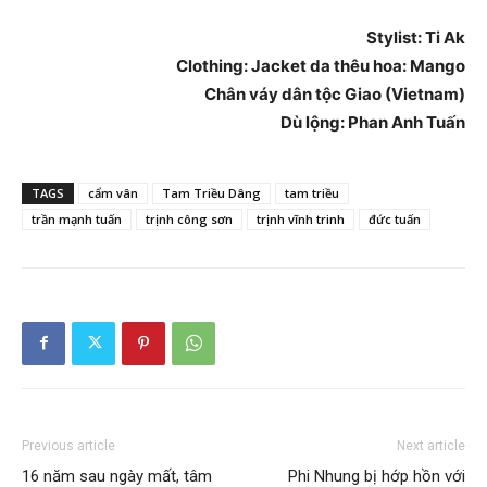
Stylist: Ti Ak
Clothing: Jacket da thêu hoa: Mango
Chân váy dân tộc Giao (Vietnam)
Dù lộng: Phan Anh Tuấn
TAGS
cẩm vân
Tam Triều Dâng
tam triều
trần mạnh tuấn
trịnh công sơn
trịnh vĩnh trinh
đức tuấn
Previous article
Next article
16 năm sau ngày mất, tâm
Phi Nhung bị hớp hồn với