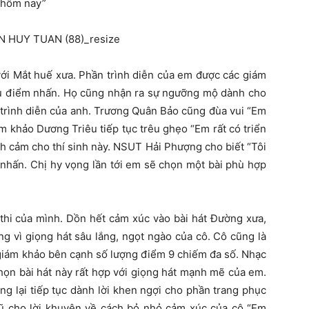
n hôm nay”
với Mắt huế xưa. Phần trình diễn của em được các giám
iều điểm nhấn. Họ cũng nhận ra sự ngưỡng mộ dành cho
 trình diễn của anh. Trương Quân Bảo cũng đùa vui “Em
m khảo Dương Triêu tiếp tục trêu ghẹo “Em rất có triển
nh cảm cho thí sinh này. NSUT Hải Phượng cho biết “Tôi
 nhấn. Chị hy vọng lần tới em sẽ chọn một bài phù hợp
 thi của mình. Dồn hết cảm xúc vào bài hát Đường xưa,
g vì giọng hát sâu lắng, ngọt ngào của cô. Cô cũng là
 giám khảo bên cạnh số lượng điểm 9 chiếm đa số. Nhạc
ọn bài hát này rất hợp với giọng hát mạnh mẽ của em.
ng lại tiếp tục dành lời khen ngợi cho phần trang phục
ũ cho lời khuyên về cách bỏ nhỏ cảm xúc của cô “Em