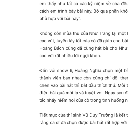
em thấy như tất cả các kỷ niệm về cha đều
cách em trình bày bài này. Bỏ qua phần khôn
phù hợp với bài này”.
Không còn mùa thu của Như Trang lại một 
cao vút, luyến láy tốt của cô đã giúp cho bà
Hoàng Bách cũng đã cùng hát bè cho Như 
cao với rất nhiều lời ngợi khen.
Đến với show 6, Hoàng Nghĩa chọn một bài
thành viên ban nhạc còn cũng chỉ dõi th
chen vào bài hát thì bắt đầu thích thú. Mỗ
điệu bài quá mới lạ và tuyệt vời. Ngay sau
tác nhảy hiếm hoi của cô trong tình huống n
Tiết mục của thí sinh Vũ Duy Trường là kết 
rằng ca sĩ đã chọn được bài hát rất hợp với 