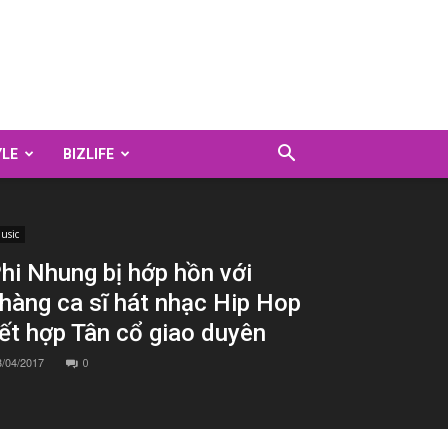
YLE
BIZLIFE
usic
hi Nhung bị hớp hồn với
hàng ca sĩ hát nhạc Hip Hop
ết hợp Tân cổ giao duyên
3/04/2017
0