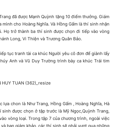
ư Trang đã được Mạnh Quỳnh tặng 10 điểm thưởng. Giám
 mình cho Hoàng Nghĩa. Và Hồng Gấm là thí sinh nhận
 Họ trở thành ba thí sinh được chọn đi tiếp vào vòng
à Khánh Long, Vi Thiện và Trương Quân Bảo.
ếp tục tranh tài ca khúc Người yêu cô đơn để giành lấy
Thúy Anh và Vũ Duy Trường trình bày ca khúc Trái tim
được lựa chon là Như Trang, Hồng Gấm , Hoàng Nghĩa, Hà
í sinh được chọn ở tập trước là Mỹ Ngọc,Quỳnh Trang,
o vòng loại. Trong tập 7 của chương trình, ngoài việc
 và ban giám khảo, các thí sinh sẽ phải vượt qua những