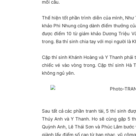
mỗi câu.
Thể hiện tốt phần trình diễn của mình, Nh
khảo Phi Nhung cũng dành điểm thưởng của
được điểm 10 từ giám khảo Dương Triệu Vũ.
trong. Ba thí sinh chia tay với mọi người l
Cặp thí sinh Khánh Hoàng và Y Thanh phải ti
chiếc vé vào vòng trong. Cặp thí sinh Hà 
không ngủ yên.
Sau tất cả các phần tranh tài, 5 thí sinh 
Thúy Anh và Y Thanh. Ho sẽ cùng gặp 5 th
Quỳnh Anh, Lê Thái Sơn và Phúc Lâm bước và
giành lấy điểm số cao từ ban nhạc, vũ cômg