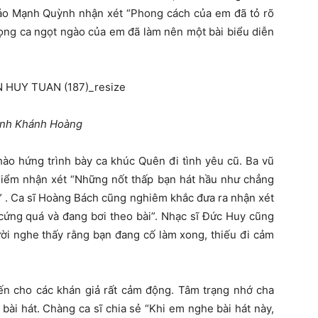
ảo Mạnh Quỳnh nhận xét “Phong cách của em đã tỏ rõ
iọng ca ngọt ngào của em đã làm nên một bài biểu diễn
inh Khánh Hoàng
hào hứng trình bày ca khúc Quên đi tình yêu cũ. Ba vũ
iểm nhận xét “Những nốt thấp bạn hát hầu như chẳng
 . Ca sĩ Hoàng Bách cũng nghiêm khắc đưa ra nhận xét
cứng quá và đang bơi theo bài”. Nhạc sĩ Đức Huy cũng
ười nghe thấy rằng bạn đang cố làm xong, thiếu đi cảm
ến cho các khán giả rất cảm động. Tâm trạng nhớ cha
bài hát. Chàng ca sĩ chia sẻ “Khi em nghe bài hát này,