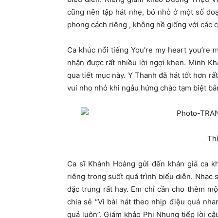
cũng nên tập hát nhẹ, bỏ nhỏ ở một số đo
phong cách riêng , không hề giống với các ca
Ca khúc nổi tiếng You’re my heart you’re 
nhận được rất nhiều lời ngợi khen. Minh Kh
qua tiết mục này. Y Thanh đã hát tốt hơn r
vui nho nhỏ khi ngẫu hứng chào tạm biệt bằ
Th
Ca sĩ Khánh Hoàng gửi đến khán giả ca kh
riêng trong suốt quá trình biểu diễn. Nhạc
đặc trung rất hay. Em chỉ cần cho thêm mộ
chia sẻ “Vì bài hát theo nhịp điệu quá nh
quá luôn”. Giám khảo Phi Nhung tiếp lời c