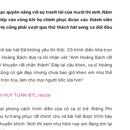
ạc quyền năng với sự tranh tài của mười thí sinh. Năm
tiếp vào vòng khi họ chinh phục được các thành viên
Họ cũng phải vượt qua thử thách hát song ca đối đầu
i bài hát Đã không yêu thì thôi. Cô trình diễn khá trọn
 Hoàng Bách đưa ra lời nhận xét “Anh Hoàng Bách rất
 khuyên rất chân thành”.Đáp lại câu khen, ca sĩ Hoàng
cũng có gái đẹp nhưng chưa bao giở khen em như thế
ròn trịa, làm cho mọi người bốc lửa hơn”
i phong cách trình diễn của cô ca sĩ trẻ. Riêng Phi
 tư trang phục rất chỉnh chu và bài hát được trình bày
 khuyến khích “Anh thì xem như hôm nay em đang ém lại