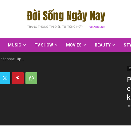
MUSIC
TV SHOW
MOVIES
BEAUTY
ST
SaoZone
hát nhạc Hip...
M
P
c
k
0