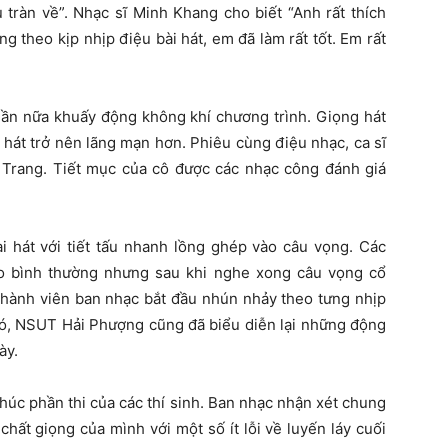
 tràn về”. Nhạc sĩ Minh Khang cho biết “Anh rất thích
g theo kịp nhịp điệu bài hát, em đã làm rất tốt. Em rất
lần nữa khuấy động không khí chương trình. Giọng hát
i hát trở nên lãng mạn hơn. Phiêu cùng điệu nhạc, ca sĩ
Trang. Tiết mục của cô được các nhạc công đánh giá
 hát với tiết tấu nhanh lồng ghép vào câu vọng. Các
eo bình thường nhưng sau khi nghe xong câu vọng cổ
i thành viên ban nhạc bắt đầu nhún nhảy theo tưng nhịp
 đó, NSUT Hải Phượng cũng đã biểu diễn lại những động
ày.
thúc phần thi của các thí sinh. Ban nhạc nhận xét chung
chất giọng của mình với một số ít lỗi về luyến láy cuối