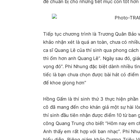
để chuẩn bị cho những tiết mục còn tốt hơ
Tiếp tục chương trình là Trương Quân Bảo 
khảo nhận xét là quá an toàn, chưa có nh
ca sĩ Quang Lê của thí sinh qua phong cách
thì ốm hơn anh Quang Lê”. Ngày sau đó, giá
vọng đó”. Phi Nhung đặc biệt dành nhiều tì
tiếc là bạn chưa chọn được bài hát có điểm
để khoe giọng hơn”
Hồng Gấm là thí sinh thứ 3 thực hiện phần
cô đã mang đến cho khán giả một sự hài lòn
thí sinh đầu tiên nhận được điểm 10 từ ban
công Quang Trung cho biết “Hôm nay em ch
Anh thấy em rất hợp với ban nhạc”. Phi Nhu
biểu diễn. Riêng giám khảo Dương Triệu V