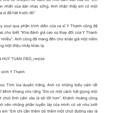
ạn nhấn của dàn nhạc sống. Anh nhận thấy em có một
 sĩ đã hát trước đó”
my soul qua phần trình diễn của ca sĩ Y Thanh cũng đã
ac cho biết “Kha đánh giá cao sự thay đổi của Y Thanh
ất nhiều”. Anh cũng đã mang đễn cho khán giả một niềm
ng một điệu nhảy khác lạ.
í sinh Y Thanh
úc Tình lúa duyên trăng. Anh có những biểu cám rất
 sĩ Minh Khang cho rằng “Em có một cách hát giọng mũi
t chút tình cảm vào là sẽ tốt hơn”. Khánh Hoàng cũng
anh nên những phần luyến láy của minh có vẻ như lướt
ậu em “Em chỉ cần thêm bỏ thêm một chút đường vào là