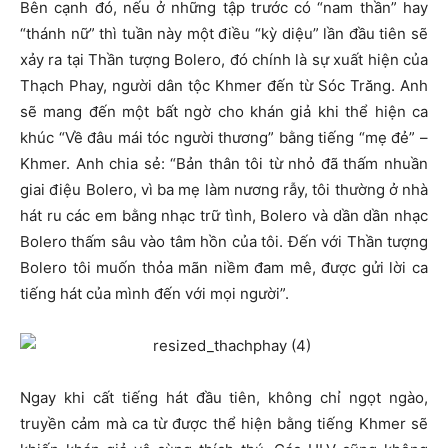
Bên cạnh đó, nếu ở những tập trước có “nam thần” hay
“thánh nữ” thì tuần này một điều “kỳ diệu” lần đầu tiên sẽ
xảy ra tại Thần tượng Bolero, đó chính là sự xuất hiện của
Thạch Phay, người dân tộc Khmer đến từ Sóc Trăng. Anh
sẽ mang đến một bất ngờ cho khán giả khi thể hiện ca
khúc “Về đâu mái tóc người thương” bằng tiếng “mẹ đẻ” –
Khmer. Anh chia sẻ: “Bản thân tôi từ nhỏ đã thấm nhuần
giai điệu Bolero, vì ba mẹ làm nương rẫy, tôi thường ở nhà
hát ru các em bằng nhạc trữ tình, Bolero và dần dần nhạc
Bolero thấm sâu vào tâm hồn của tôi. Đến với Thần tượng
Bolero tôi muốn thỏa mãn niềm đam mê, được gửi lời ca
tiếng hát của mình đến với mọi người”.
Ngay khi cất tiếng hát đầu tiên, không chỉ ngọt ngào,
truyền cảm mà ca từ được thể hiện bằng tiếng Khmer sẽ