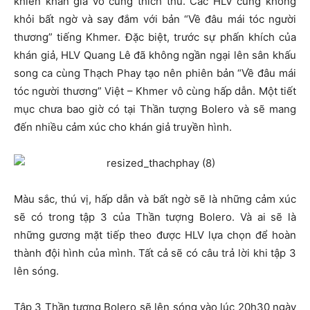
khiến khán giả vô cùng thích thú. Các HLV cũng không
khỏi bất ngờ và say đắm với bản “Về đâu mái tóc người
thương” tiếng Khmer. Đặc biệt, trước sự phấn khích của
khán giả, HLV Quang Lê đã không ngần ngại lên sân khấu
song ca cùng Thạch Phay tạo nên phiên bản “Về đâu mái
tóc người thương” Việt – Khmer vô cùng hấp dẫn. Một tiết
mục chưa bao giờ có tại Thần tượng Bolero và sẽ mang
đến nhiều cảm xúc cho khán giả truyền hình.
Màu sắc, thú vị, hấp dẫn và bất ngờ sẽ là những cảm xúc
sẽ có trong tập 3 của Thần tượng Bolero. Và ai sẽ là
những gương mặt tiếp theo được HLV lựa chọn để hoàn
thành đội hình của mình. Tất cả sẽ có câu trả lời khi tập 3
lên sóng.
Tập 3 Thần tượng Bolero sẽ lên sóng vào lúc 20h30 ngày