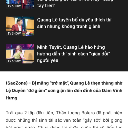
tay trên”
TV SHOW
Quang Lê tuyên bố dù yêu thích thí
sinh nhưng không tranh giành
TV SHOW
Minh Tuyết, Quang Lê hào hứng
hướng dẫn thí sinh cách “giận dỗi”
người yêu
TV SHOW
(SaoZone) – Bị mắng “trở mặt”, Quang Lê thẹn thùng nhờ
Lệ Quyên “đỡ giùm” cơn giận lên đến đỉnh của Đàm Vĩnh
Hưng
Trải qua 2 tập đầu tiên, Thần tượng Bolero đã phát hiện
được những thí sinh tài sắc vẹn toàn “gây sốt” bởi giọng
hát ngọt ngào. Chưa dừng lại ở đó, cuộc thi sẽ tiếp tục