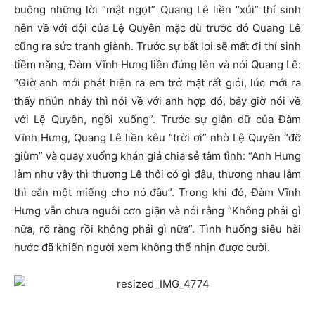
buông những lời “mật ngọt” Quang Lê liền “xúi” thí sinh
nên về với đội của Lệ Quyên mặc dù trước đó Quang Lê
cũng ra sức tranh giành. Trước sự bất lợi sẽ mất đi thí sinh
tiềm năng, Đàm Vĩnh Hưng liền đứng lên và nói Quang Lê:
“Giờ anh mới phát hiện ra em trở mặt rất giỏi, lúc mới ra
thấy nhún nhảy thì nói về với anh hợp đó, bây giờ nói về
với Lệ Quyên, ngồi xuống”. Trước sự giận dữ của Đàm
Vĩnh Hưng, Quang Lê liền kêu “trời ơi” nhờ Lệ Quyên “đỡ
giùm” và quay xuống khán giả chia sẻ tâm tình: “Anh Hưng
làm như vậy thì thương Lê thôi có gì đâu, thương nhau lắm
thì cắn một miếng cho nó đâu”. Trong khi đó, Đàm Vĩnh
Hưng vẫn chưa nguôi cơn giận và nói rằng “Không phải gì
nữa, rõ ràng rồi không phải gì nữa”. Tình huống siêu hài
hước đã khiến người xem không thể nhịn được cười.