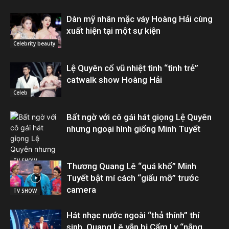
Dàn mỹ nhân mặc váy Hoàng Hải cùng
xuất hiện tại một sự kiện
Celebrity beauty
Lệ Quyên cổ vũ nhiệt tình “tình trẻ”
catwalk show Hoàng Hải
Celeb
Bất ngờ với cô gái hát giọng Lệ Quyên
nhưng ngoại hình giống Minh Tuyết
TV SHOW
Thương Quang Lê “quá khổ” Minh
Tuyết bật mí cách “giấu mỡ” trước
camera
TV SHOW
Hát nhạc nước ngoài “thả thính” thí
sinh, Quang Lê vẫn bị Cẩm Ly “nẫng