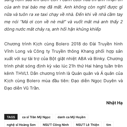
của anh trai báo mẹ đã mất. Anh không còn nghĩ được gì
nữa và tuôn ra xe taxi chạy về nhà. Đến khi về nhà cầm tay
mẹ nói “Má ơi con về nè má!” và vuốt mắt má anh thấy 2
dòng nước mắt chảy ra, anh hối hận khủng khiếp
Chương trình Kịch cùng Bolero 2018 do Đài Truyền hình
Vĩnh Long và Công ty Truyền thông Khang phối hợp sản
xuất với sự tài trợ của Bột giặt nhiệt ABA và Binky. Chương
trình phát sóng định kỳ vào lúc 21h thứ Hai hàng tuần trên
kênh THVL1. Dẫn chương trình là Quán quân và Á quân của
Kịch cùng Bolero mùa đầu tiên: Đạo diễn Ngọc Duyên và
Đạo diễn Vũ Trần.
Nhật Hạ
TAGS
ca sĩ Trần Mỹ Ngọc
danh ca Mỹ Huyền
nghệ sĩ Hoàng Sơn
NSƯT Công Ninh
NSƯT Lê Thiện
tim