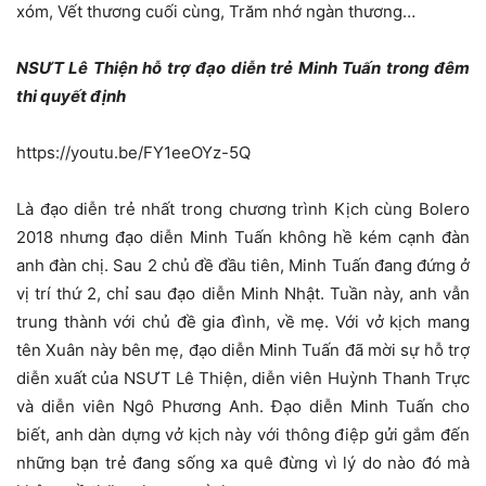
xóm, Vết thương cuối cùng, Trăm nhớ ngàn thương…
NSƯT Lê Thiện hỗ trợ đạo diễn trẻ Minh Tuấn trong đêm
thi quyết định
https://youtu.be/FY1eeOYz-5Q
Là đạo diễn trẻ nhất trong chương trình Kịch cùng Bolero
2018 nhưng đạo diễn Minh Tuấn không hề kém cạnh đàn
anh đàn chị. Sau 2 chủ đề đầu tiên, Minh Tuấn đang đứng ở
vị trí thứ 2, chỉ sau đạo diễn Minh Nhật. Tuần này, anh vẫn
trung thành với chủ đề gia đình, về mẹ. Với vở kịch mang
tên Xuân này bên mẹ, đạo diễn Minh Tuấn đã mời sự hỗ trợ
diễn xuất của NSƯT Lê Thiện, diễn viên Huỳnh Thanh Trực
và diễn viên Ngô Phương Anh. Đạo diễn Minh Tuấn cho
biết, anh dàn dựng vở kịch này với thông điệp gửi gắm đến
những bạn trẻ đang sống xa quê đừng vì lý do nào đó mà