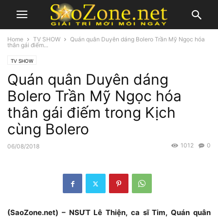
Home
TV SHOW
Quán quân Duyên dáng Bolero Trần Mỹ Ngọc hóa
thân gái điếm...
TV SHOW
Quán quân Duyên dáng
Bolero Trần Mỹ Ngọc hóa
thân gái điếm trong Kịch
cùng Bolero
1012
0
06/08/2018
(SaoZone.net) – NSƯT Lê Thiện, ca sĩ Tim, Quán quân