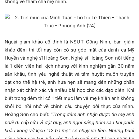
không về thăm cha mẹ mình.
Ngoài giám khảo cố định là NSƯT Công Ninh, ban giám
khảo đêm thi tối nay còn có sự góp mặt của danh ca Mỹ
Huyền và nghệ sĩ Hoàng Sơn. Nghệ sĩ Hoàng Sơn nổi tiếng
là 1 diễn viên hài kịch nhưng với kinh nghiệm gần 30 năm
sân khấu, tình yêu nghệ thuật và tâm huyết muốn truyền
đạt cho thế hệ trẻ, anh hứa hẹn sẽ mang đến những phần
nhận xét chính xác và nhiều bài học cho các đạo diễn. Khi
biết trong đêm thi có 1 tiết mục làm về mẹ khiến anh không
khỏi bồi hồi nhớ về chính câu chuyện đời thực của mình.
Hoàng Sơn cho biết:
“Trong đêm anh nhận được tin mẹ anh
phải đi cấp cứu vì đột quỵ, anh nghĩ sáng hôm sau khi phúc
khảo xong vở kịch “12 bà mẹ” sẽ chạy về liền. Nhưng buổi
sáng hôm sau khi diễn còn 1 cảnh cuối nữa thì anh nhận tin