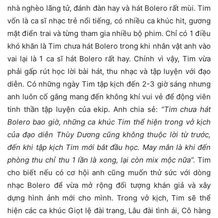
nhà nghèo lãng tử, đánh đàn hay và hát Bolero rất mùi. Tim
vốn là ca sĩ nhạc trẻ nổi tiếng, có nhiều ca khúc hit, gương
mặt điển trai và từng tham gia nhiều bộ phim. Chỉ có 1 điều
khó khăn là Tim chưa hát Bolero trong khi nhân vật anh vào
vai lại là 1 ca sĩ hát Bolero rất hay. Chính vì vậy, Tim vừa
phải gấp rút học lời bài hát, thu nhạc và tập luyện với đạo
diễn. Có những ngày Tim tập kịch đến 2-3 giờ sáng nhưng
anh luôn cố gắng mang đến không khí vui vẻ để động viên
tinh thần tập luyện của ekip. Anh chia sẻ:
“Tim chưa hát
Bolero bao giờ, những ca khúc Tim thể hiện trong vở kịch
của đạo diễn Thùy Dương cũng không thuộc lời từ trước,
đến khi tập kịch Tim mới bắt đầu học. May mắn là khi đến
phòng thu chỉ thu 1 lần là xong, lại còn mix mộc nữa”.
Tim
cho biết nếu có cơ hội anh cũng muốn thử sức với dòng
nhạc Bolero để vừa mở rộng đối tượng khán giả và xây
dựng hình ảnh mới cho mình. Trong vở kịch, Tim sẽ thể
hiện các ca khúc Giọt lệ đài trang, Lâu đài tình ái, Cô hàng