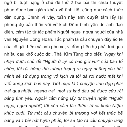
ngờ bị tuột hạng ở chủ đề thứ 2 bởi bài thi chưa thuyết
phục được ban giám khảo về tình tiết cũng như cách thức
dàn dựng. Chính vì vậy, tuần này anh quyết tâm lấy lại
phong độ bản thân với vở kịch Đêm bình yên do anh đạo
diễn, cảm tác từ tác phẩm Người ngựa, ngựa người của nhà
văn Nguyễn Công Hoan. Tác phẩm là câu chuyện đầy éo le
của cô gái điếm và anh phu xe, vì đồng tiền họ phải trải qua
nhiều đau khổ cuộc đời. Thái Kim Tùng cho biết:
“Ngay khi
nhận được chủ đề “Người ở lại có bao giờ vui” của ban tổ
chức, tôi rất hứng thú tưởng tượng ra ngay những câu hát
mình sẽ sử dụng trong vở kịch và tôi đã rơi nước mắt khi
viết xong kịch bản này. Tiết mục là 1 chuyện tình đẹp phải
trải qua nhiều ngang trái, mọi sự khổ đau sẽ được cứu rỗi
bằng tình yêu. Ngoài cảm hứng lấy từ truyện ngắn “Người
ngựa, ngựa người”, tôi còn cảm tác thêm từ ca khúc Niệm
khúc cuối. Từ một câu chuyện bi thương với kết thúc bẽ
bàng và 1 bài hát hạnh phúc, tôi sẽ tạo ra câu chuyện lãng