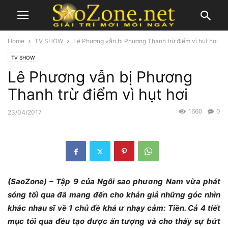
Home
TV SHOW
Lê Phương vẫn bị Phương Thanh trừ điểm vì hụt hơi
TV SHOW
Lê Phương vẫn bị Phương
Thanh trừ điểm vì hụt hơi
1660
0
23/04/2017
(SaoZone) – Tập 9 của Ngôi sao phương Nam vừa phát
sóng tối qua đã mang đến cho khán giả những góc nhìn
khác nhau sĩ về 1 chủ đề khá ư nhạy cảm: Tiền. Cả 4 tiết
mục tối qua đều tạo được ấn tượng và cho thấy sự bứt