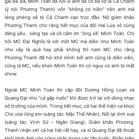
gái Bé Ba, Minh Toàn đã nói vì anh đã có bà vợ là Cả Chanh
(ý nói Phương Thanh) vốn “không có hiền” nên anh mà
léng phéng sẽ bị Cả Chanh cạo trọc đầu. Nữ giám khảo
Phương Thanh cho rằng tiết mục của đội Hai Lúa vô cùng
đáng yêu, sáng tạo và cô cảm ơn “ông xã” Minh Toàn. Chị
hỏi MC Đại Nghĩa là với một MC mà diễn như Minh Toàn
như vậy là quá hay phải không thì nam MC cho rằng
Phương Thanh đã hỏi khó mình bởi anh cũng là diễn viên,
cũng là MC, nếu khen Minh Toàn thì có nguy cơ anh bị mất
show.
Ngoài MC Minh Toàn thì cặp đôi Dương Hồng Loan và
Quang Đại như “cá gặp nước” khi được trở lại với dòng nhạc
sở trường của mình. Trong tiết mục, cả hai thể hiện ca khúc
Cho vừa lòng em
(sáng tác: Mặc Thế Nhân),
Nối lại tình xưa
(sáng tác: Vinh Sử – Ngân Giang). Giám khảo Phương
Thanh nhận xét cả hai hát rất hay, ca sĩ Quang Đại đã thoát
khỏi hình ảnh còn cứng nhắc trong các tập trước. Phần biên