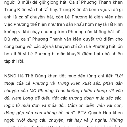
người 3 mũi) để giữ giọng hát. Ca sĩ Phương Thanh khen
Trung Kiên vẫn hát rất hay. Trung Kiên đã bênh vực vì dù gì
anh là ca sĩ chuyên hát, còn Lê Phương là diễn viên nên
việc Phương thể hiện như trên sân khấu hôm nay là rất kinh
khủng vì khi chạy chương trình Phương còn không hát nổi.
Dù vậy, ca sĩ Phương Thanh vẫn kiên quyết trừ điểm cho
công bằng với các đội và khuyên chỉ cần Lê Phương hát lớn
hơn thôi vì Lê Phương bị mắc khuyết điểm hát nhỏ nhiều
tập thi rồi.
NSND Hà Thế Dũng khen tiết mục đến từng chi tiết: “
Lời
thoại của Lê Phương và Trung Kiên xuất sắc, phần dẫn
chuyện của MC Phương Thảo không nhiều nhưng rất vừa
đủ. Nam Long đã điểu tiết các trường đoạn múa sắc sảo,
logic từ múa đơn và múa đôi. Cảm ơn diễn viên vai con,
đóng góp của con không hề nhỏ
”. BTV Quỳnh Hoa khen
ngợi: “
Nội dung câu chuyện, rất hay và ý nghĩa. Những