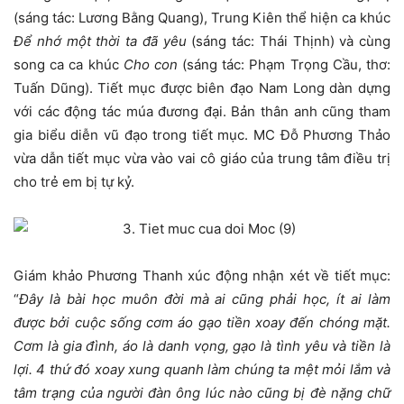
(sáng tác: Lương Bằng Quang), Trung Kiên thể hiện ca khúc
Để nhớ một thời ta đã yêu
(sáng tác: Thái Thịnh) và cùng
song ca ca khúc
Cho con
(sáng tác: Phạm Trọng Cầu, thơ:
Tuấn Dũng). Tiết mục được biên đạo Nam Long dàn dựng
với các động tác múa đương đại. Bản thân anh cũng tham
gia biểu diễn vũ đạo trong tiết mục. MC Đỗ Phương Thảo
vừa dẫn tiết mục vừa vào vai cô giáo của trung tâm điều trị
cho trẻ em bị tự kỷ.
Giám khảo Phương Thanh xúc động nhận xét về tiết mục:
“
Đây là bài học muôn đời mà ai cũng phải học, ít ai làm
được bởi cuộc sống cơm áo gạo tiền xoay đến chóng mặt.
Cơm là gia đình, áo là danh vọng, gạo là tình yêu và tiền là
lợi. 4 thứ đó xoay xung quanh làm chúng ta mệt mỏi lắm và
tâm trạng của người đàn ông lúc nào cũng bị đè nặng chữ