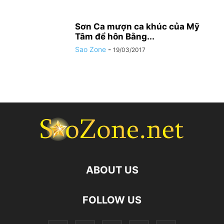
Sơn Ca mượn ca khúc của Mỹ
Tâm để hôn Bằng...
Sao Zone
-
19/03/2017
ABOUT US
FOLLOW US