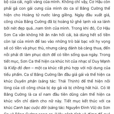
bộ của cải, ngôi vàng của mình. Không chỉ vậy, Cơ Hậu còn
phải gả con gái cưng của mình do ca sĩ Bằng Cường thể
hiện cho Hoàng tử nước láng giềng. Ngày đầu xuất giá,
công chúa Bằng Cường đã bị hoàng tử ghẻ lạnh và xa lánh
bởi nét đẹp quá…nam tính của mình. Trong khi đó, Cơ Hậu
Sơn Ca vẫn không hề ăn năn hối cải, bà dùng hết số tiền
còn lại của mình để lao vào những trò bài bạc với hy vọng
sẽ có tiền và phục thù, nhưng càng đánh bà càng thua, đến
nỗi phải đi làm phục dịch để có tiền sống qua ngày. Trong
tiết mục, Sơn Ca thể hiện ca khúc hit của nhạc sĩ Duy Mạnh
là
Kiếp đỏ đen
– một ca khúc rất phù hợp với nội dung của
tiểu phẩm. Ca sĩ Bằng Cường lần đầu giả gái và thể hiện ca
khúc
Duyên phận
(sáng tác: Thái Thịnh) để thể hiện nỗi
lòng của cô công chúa bị ép gả và bị chồng hắt hủi. Có lẽ
Bằng Cường là ca sĩ nam đầu tiên dũng cảm thể hiện ca
khúc vốn chỉ dành cho nữ này. Tiết mục kết thúc với ca
khúc
Canh bạc cuộc đời
(sáng tác: Nguyễn Đình Vũ) do Sơn