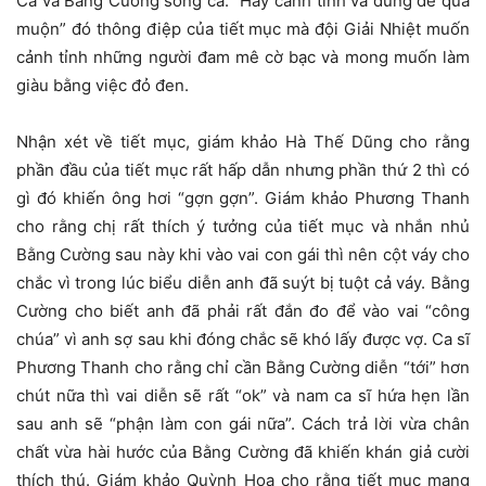
Ca và Bằng Cường song ca. “Hãy cảnh tỉnh và đừng để quá
muộn” đó thông điệp của tiết mục mà đội Giải Nhiệt muốn
cảnh tỉnh những người đam mê cờ bạc và mong muốn làm
giàu bằng việc đỏ đen.
Nhận xét về tiết mục, giám khảo Hà Thế Dũng cho rằng
phần đầu của tiết mục rất hấp dẫn nhưng phần thứ 2 thì có
gì đó khiến ông hơi “gợn gợn”. Giám khảo Phương Thanh
cho rằng chị rất thích ý tưởng của tiết mục và nhắn nhủ
Bằng Cường sau này khi vào vai con gái thì nên cột váy cho
chắc vì trong lúc biểu diễn anh đã suýt bị tuột cả váy. Bằng
Cường cho biết anh đã phải rất đắn đo để vào vai “công
chúa” vì anh sợ sau khi đóng chắc sẽ khó lấy được vợ. Ca sĩ
Phương Thanh cho rằng chỉ cần Bằng Cường diễn “tới” hơn
chút nữa thì vai diễn sẽ rất “ok” và nam ca sĩ hứa hẹn lần
sau anh sẽ “phận làm con gái nữa”. Cách trả lời vừa chân
chất vừa hài hước của Bằng Cường đã khiến khán giả cười
thích thú. Giám khảo Quỳnh Hoa cho rằng tiết mục mang