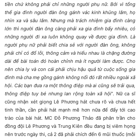
tiền chứ không phải chỉ những người phụ nữ. Bởi vì tổng
thể gia đình người đàn ông gánh vác kinh khủng lắm, họ
nhìn xa và sâu lắm. Nhưng mà trách nhiệm gia đình càng
lớn thì người đàn ông càng phải xa gia đình bấy nhiêu, có
những người đi xa luôn không quay về được gia đình. Là
người phụ nữ phải biết chia sẻ với người đàn ông, không
phải chỉ có đổ lỗi, thông cảm và hiểu nhau là chặng đường
dài để bài toán đó hoàn chỉnh mà ít người làm được. Cho
nên chia ly và con cái phải chịu hậu quả từ cuộc sống gia
đình mà cha mẹ gồng gánh không nổi đó rất nhiều ngoài xã
hội. Các bạn đưa ra một thông điệp mà ai cũng sẽ trải qua,
thông điệp tuy bé nhưng lan rộng toàn xã hội
”. Nữ ca sĩ
cũng nhận xét giọng Lê Phương hát chưa rõ và chưa hết
tinh thần, cần phải hát mạnh mẽ hơn nữa để đẩy tới cao
trào của bài hát. MC Đỗ Phương Thảo đã phân trần cho
đồng đội Lê Phương và Trung Kiên đều đang bị viêm họng
nên trước ngày thi, cả 2 đã phải chích đến 6 mũi thuốc (mỗi