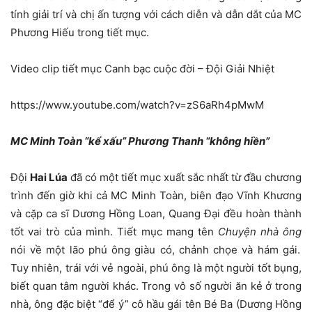
tính giải trí và chị ấn tượng với cách diễn và dẫn dắt của MC
Phương Hiếu trong tiết mục.
Video clip tiết mục Canh bạc cuộc đời – Đội Giải Nhiệt
https://www.youtube.com/watch?v=zS6aRh4pMwM
MC Minh Toàn “kể xấu” Phương Thanh “không hiền”
Đội
Hai Lúa
đã có một tiết mục xuất sắc nhất từ đầu chương
trình đến giờ khi cả MC Minh Toàn, biên đạo Vĩnh Khương
và cặp ca sĩ Dương Hồng Loan, Quang Đại đều hoàn thành
tốt vai trò của mình. Tiết mục mang tên
Chuyện nhà ông
nói về một lão phú ông giàu có, chảnh chọe và hám gái.
Tuy nhiên, trái với vẻ ngoài, phú ông là một người tốt bụng,
biết quan tâm người khác. Trong vô số người ăn kẻ ở trong
nhà, ông đặc biệt “để ý” cô hầu gái tên Bé Ba (Dương Hồng