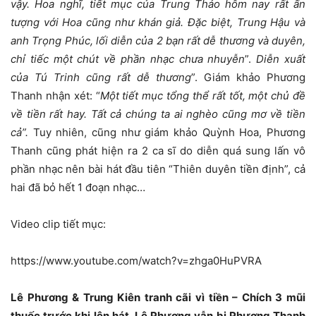
vậy. Hoa nghĩ, tiết mục của Trung Thảo hôm nay rất ấn
tượng với Hoa cũng như khán giả. Đặc biệt, Trung Hậu và
anh Trọng Phúc, lối diễn của 2 bạn rất dễ thương và duyên,
chỉ tiếc một chút về phần nhạc chưa nhuyễn
”.
Diễn xuất
của Tú Trinh cũng rất dễ thương
”. Giám khảo Phương
Thanh nhận xét: “
Một tiết mục tổng thể rất tốt, một chủ đề
về tiền rất hay. Tất cả chúng ta ai nghèo cũng mơ về tiền
cả”.
Tuy nhiên, cũng như giám khảo Quỳnh Hoa, Phương
Thanh cũng phát hiện ra 2 ca sĩ do diễn quá sung lấn vô
phần nhạc nên bài hát đầu tiên “Thiên duyên tiền định”, cả
hai đã bỏ hết 1 đoạn nhạc…
Video clip tiết mục:
https://www.youtube.com/watch?v=zhga0HuPVRA
Lê Phương & Trung Kiên tranh cãi vì tiền – Chích 3 mũi
thuốc trước khi lên hát, Lê Phương vẫn bị Phương Thanh