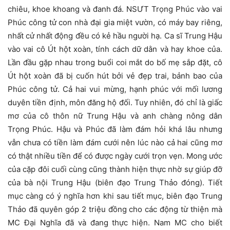
chiêu, khoe khoang và đanh đá. NSƯT Trọng Phúc vào vai
Phúc công tử con nhà đại gia miệt vườn, có máy bay riêng,
nhất cử nhất động đều có kẻ hầu người hạ. Ca sĩ Trung Hậu
vào vai cô Út hột xoàn, tính cách dữ dằn và hay khoe của.
Lần đầu gặp nhau trong buổi coi mắt do bố mẹ sắp đặt, cô
Út hột xoàn đã bị cuốn hút bởi vẻ đẹp trai, bảnh bao của
Phúc công tử. Cả hai vui mừng, hạnh phúc với mối lương
duyên tiền định, môn đăng hộ đối. Tuy nhiên, đó chỉ là giấc
mơ của cô thôn nữ Trung Hậu và anh chàng nông dân
Trọng Phúc. Hậu và Phúc đã làm đám hỏi khá lâu nhưng
vẫn chưa có tiền làm đám cưới nên lúc nào cả hai cũng mơ
có thật nhiều tiền để có được ngày cưới trọn vẹn. Mong ước
của cặp đôi cuối cùng cũng thành hiện thực nhờ sự giúp đỡ
của bà nội Trung Hậu (biên đạo Trung Thảo đóng). Tiết
mục càng có ý nghĩa hơn khi sau tiết mục, biên đạo Trung
Thảo đã quyên góp 2 triệu đồng cho các động từ thiện mà
MC Đại Nghĩa đã và đang thực hiện. Nam MC cho biết