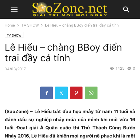
Home
TV SHOW
Lê Hiếu – chàng BBoy điển trai đầy cá tính
TV SHOW
Lê Hiếu – chàng BBoy điển
trai đầy cá tính
1425
0
04/03/2017
(SaoZone) – Lê Hiếu bắt đầu học nhảy từ năm 11 tuổi và
đánh dấu sự nghiệp nhảy múa của mình khi mới vừa 16
tuổi. Đoạt giải Á Quân cuộc thi Thử Thách Cùng Bước
Nhảy 2016, Lê Hiếu đã khiến mọi người nể phục khi là một