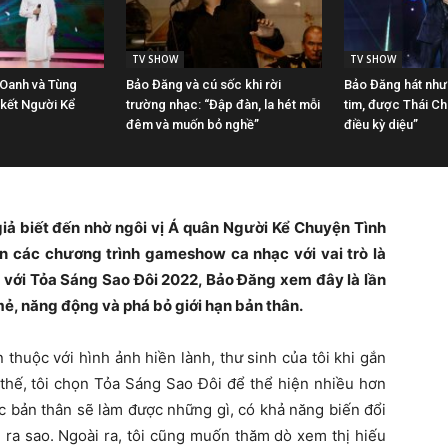
TV SHOW
TV SHOW
 Oanh và Tùng
Bảo Đăng và cú sốc khi rời
Bảo Đăng hát như
 kết Người Kể
trường nhạc: “Đập đàn, la hét mỗi
tim, được Thái Ch
đêm và muốn bỏ nghề”
điều kỳ diệu”
giả biết đến nhờ ngôi vị Á quân Người Kể Chuyện Tình
n các chương trình gameshow ca nhạc với vai trò là
ến với Tỏa Sáng Sao Đôi 2022, Bảo Đăng xem đây là lần
 mẻ, năng động và phá bỏ giới hạn bản thân.
thuộc với hình ảnh hiền lành, thư sinh của tôi khi gắn
ì thế, tôi chọn Tỏa Sáng Sao Đôi để thể hiện nhiều hơn
c bản thân sẽ làm được những gì, có khả năng biến đổi
 ra sao. Ngoài ra, tôi cũng muốn thăm dò xem thị hiếu