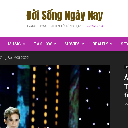
MUSIC
TV SHOW
MOVIES
BEAUTY
ST
SaoZone
Sáng Sao Đôi 2022...
T
Á
T
t
2