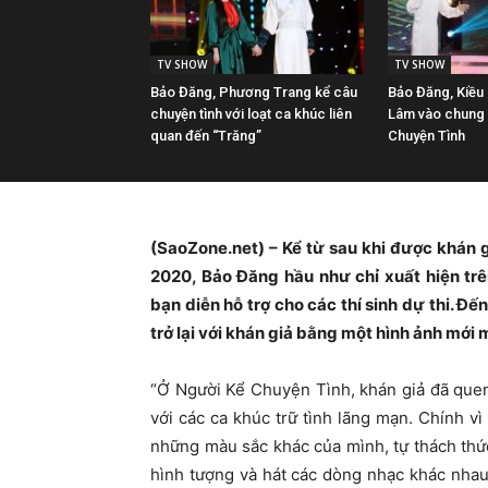
TV SHOW
TV SHOW
Bảo Đăng, Phương Trang kể câu
Bảo Đăng, Kiều
chuyện tình với loạt ca khúc liên
Lâm vào chung
quan đến “Trăng”
Chuyện Tình
(SaoZone.net) – Kể từ sau khi được khán 
2020, Bảo Đăng hầu như chỉ xuất hiện trê
bạn diễn hỗ trợ cho các thí sinh dự thi. Đ
trở lại với khán giả bằng một hình ảnh mới
“Ở Người Kể Chuyện Tình, khán giả đã quen 
với các ca khúc trữ tình lãng mạn. Chính v
những màu sắc khác của mình, tự thách thứ
hình tượng và hát các dòng nhạc khác nhau