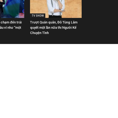
TV SHOW
 chạm đến trái
Trượt Quán quân, Đỗ Tùng Lâm
âu ví như “một
quyết một lần nữa thi Người Kể
Chuyện Tình