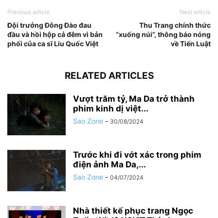
Previous article
Next article
Đội trưởng Đông Đào đau
Thu Trang chính thức
đầu và hồi hộp cả đêm vì bản
“xuống núi”, thông báo nóng
phối của ca sĩ Liu Quốc Việt
về Tiến Luật
RELATED ARTICLES
Vượt trăm tỷ, Ma Da trở thành
phim kinh dị việt...
Sao Zone
-
30/08/2024
Trước khi đi vớt xác trong phim
điện ảnh Ma Da,...
Sao Zone
-
04/07/2024
Nhà thiết kế phục trang Ngọc