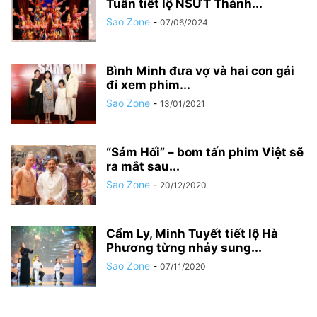
Tuấn tiết lộ NSƯT Thành...
Sao Zone
-
07/06/2024
Bình Minh đưa vợ và hai con gái
đi xem phim...
Sao Zone
-
13/01/2021
“Sám Hối” – bom tấn phim Việt sẽ
ra mắt sau...
Sao Zone
-
20/12/2020
Cẩm Ly, Minh Tuyết tiết lộ Hà
Phương từng nhảy sung...
Sao Zone
-
07/11/2020