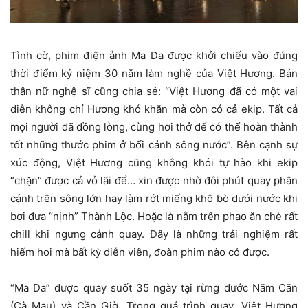
Tình cờ, phim điện ảnh Ma Da được khởi chiếu vào đúng
thời điểm kỷ niệm 30 năm làm nghề của Việt Hương. Bản
thân nữ nghệ sĩ cũng chia sẻ: “Việt Hương đã có một vai
diễn không chỉ Hương khó khăn mà còn có cả ekip. Tất cả
mọi người đã đồng lòng, cùng hơi thở để có thể hoàn thành
tốt những thước phim ở bối cảnh sông nước”. Bên cạnh sự
xúc động, Việt Hương cũng không khỏi tự hào khi ekip
“chặn” được cả vỏ lãi để… xin được nhờ đôi phút quay phân
cảnh trên sông lớn hay làm rớt miếng khô bò dưới nước khi
bơi đưa “nịnh” Thành Lộc. Hoặc là nằm trên phao ăn chè rất
chill khi ngưng cảnh quay. Đây là những trải nghiệm rất
hiếm hoi mà bất kỳ diễn viên, đoàn phim nào có được.
“Ma Da” được quay suốt 35 ngày tại rừng đước Năm Căn
(Cà Mau) và Cần Giờ. Trong quá trình quay, Việt Hương