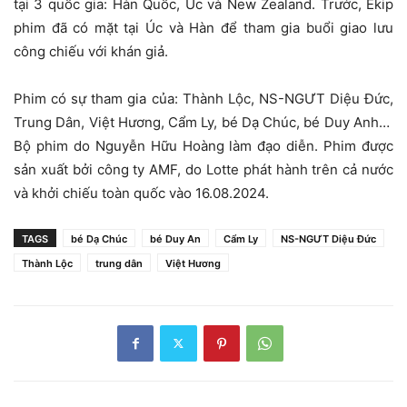
tại 3 quốc gia: Hàn Quốc, Úc và New Zealand. Trước, Ekip
phim đã có mặt tại Úc và Hàn để tham gia buổi giao lưu
công chiếu với khán giả.
Phim có sự tham gia của: Thành Lộc, NS-NGƯT Diệu Đức,
Trung Dân, Việt Hương, Cẩm Ly, bé Dạ Chúc, bé Duy Anh…
Bộ phim do Nguyễn Hữu Hoàng làm đạo diễn. Phim được
sản xuất bởi công ty AMF, do Lotte phát hành trên cả nước
và khởi chiếu toàn quốc vào 16.08.2024.
TAGS
bé Dạ Chúc
bé Duy An
Cẩm Ly
NS-NGƯT Diệu Đức
Thành Lộc
trung dân
Việt Hương