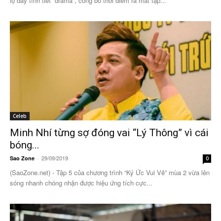
lộ đầy tình tiết “drama”, công bố thời điểm ra mắt tập...
Celeb
Minh Nhí từng sợ đóng vai “Lý Thông” vì cái
bóng...
29/09/2019
Sao Zone
-
0
(SaoZone.net) - Tập 5 của chương trình “Ký Ức Vui Vẻ” mùa 2 vừa lên
sóng nhanh chóng nhận được hiệu ứng tích cực...