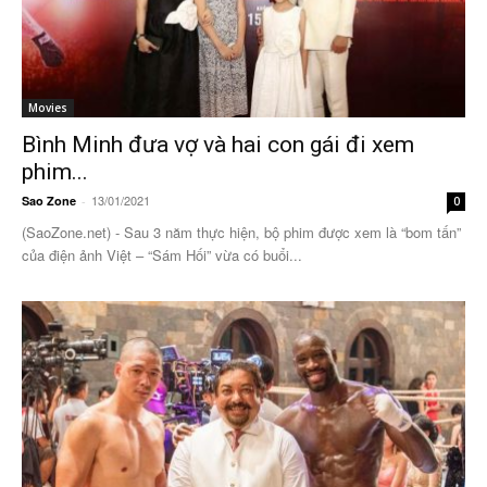
Movies
Bình Minh đưa vợ và hai con gái đi xem
phim...
13/01/2021
Sao Zone
-
0
(SaoZone.net) - Sau 3 năm thực hiện, bộ phim được xem là “bom tấn”
của điện ảnh Việt – “Sám Hối” vừa có buổi...