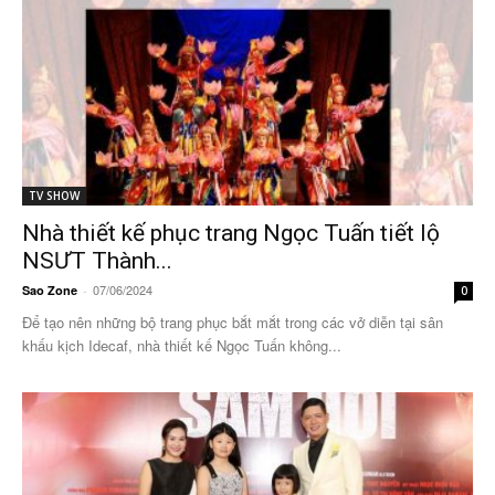
TV SHOW
Nhà thiết kế phục trang Ngọc Tuấn tiết lộ
NSƯT Thành...
07/06/2024
Sao Zone
-
0
Để tạo nên những bộ trang phục bắt mắt trong các vở diễn tại sân
khấu kịch Idecaf, nhà thiết kế Ngọc Tuấn không...