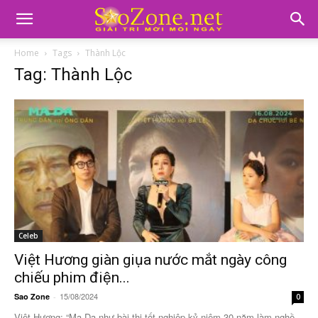
Home
Tags
Thành Lộc
Tag: Thành Lộc
Celeb
Việt Hương giàn giụa nước mắt ngày công
chiếu phim điện...
15/08/2024
Sao Zone
-
0
Việt Hương: “Ma Da như bài thi tốt nghiệp kỷ niệm 30 năm làm nghề