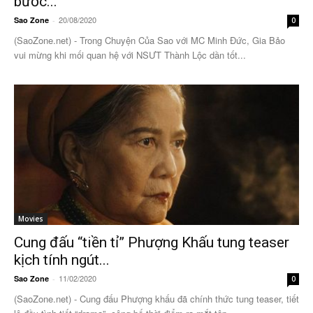
bước...
20/08/2020
Sao Zone
-
0
(SaoZone.net) - Trong Chuyện Của Sao với MC Minh Đức, Gia Bảo
vui mừng khi mối quan hệ với NSƯT Thành Lộc dần tốt...
Movies
Cung đấu “tiền tỉ” Phượng Khấu tung teaser
kịch tính ngút...
11/02/2020
Sao Zone
-
0
(SaoZone.net) - Cung đấu Phượng khấu đã chính thức tung teaser, tiết