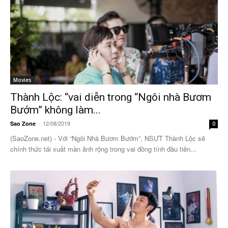
Movies
Thành Lộc: “vai diễn trong “Ngôi nhà Bươm
Bướm” không làm...
12/08/2019
Sao Zone
-
0
(SaoZone.net) - Với “Ngôi Nhà Bươm Bướm”, NSƯT Thành Lộc sẽ
chính thức tái xuất màn ảnh rộng trong vai đồng tính đầu tiên...