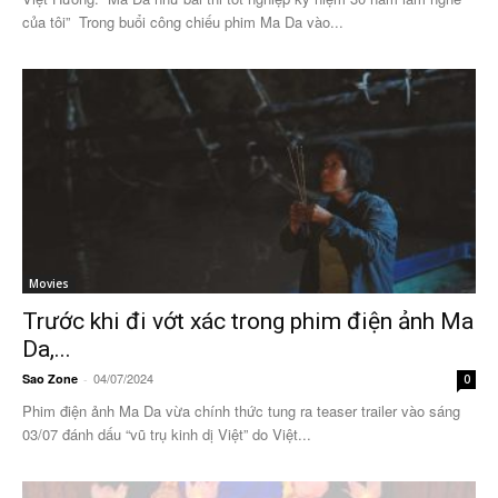
của tôi” Trong buổi công chiếu phim Ma Da vào...
Movies
Trước khi đi vớt xác trong phim điện ảnh Ma
Da,...
04/07/2024
Sao Zone
-
0
Phim điện ảnh Ma Da vừa chính thức tung ra teaser trailer vào sáng
03/07 đánh dấu “vũ trụ kinh dị Việt” do Việt...