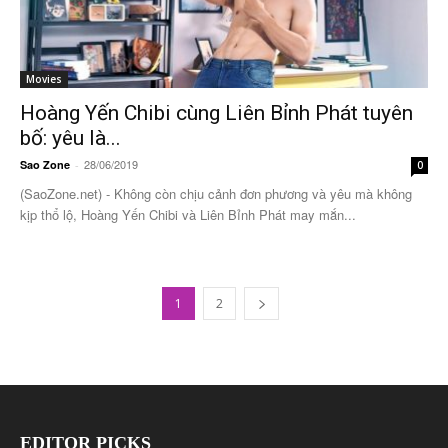
Movies
Hoàng Yến Chibi cùng Liên Bỉnh Phát tuyên
bố: yêu là...
28/06/2019
Sao Zone
-
0
(SaoZone.net) - Không còn chịu cảnh đơn phương và yêu mà không
kịp thổ lộ, Hoàng Yến Chibi và Liên Bỉnh Phát may mắn...
1
2
EDITOR PICKS