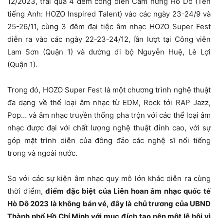
12/2023, trải qua 4 đêm công diễn Cảm hứng Hò Dô (Tên
tiếng Anh: HOZO Inspired Talent) vào các ngày 23-24/9 và
25-26/11, cùng 3 đêm đại tiệc âm nhạc HOZO Super Fest
diễn ra vào các ngày 22-23-24/12, lần lượt tại Công viên
Lam Sơn (Quận 1) và đường đi bộ Nguyễn Huệ, Lê Lợi
(Quận 1).
Trong đó, HOZO Super Fest là một chương trình nghệ thuật
đa dạng về thể loại âm nhạc từ EDM, Rock tới RAP Jazz,
Pop… và âm nhạc truyền thống pha trộn với các thể loại âm
nhạc được đại với chất lượng nghệ thuật đỉnh cao, với sự
góp mặt trình diễn của đông đảo các nghệ sĩ nổi tiếng
trong và ngoài nước.
So với các sự kiện âm nhạc quy mô lớn khác diễn ra cùng
thời điểm,
điểm đặc biệt của Liên hoan âm nhạc quốc tế
Hò Dô 2023 là không bán vé, đây là chủ trương của UBND
Thành phố Hồ Chí Minh với mục đích tạo nên một lễ hội vì