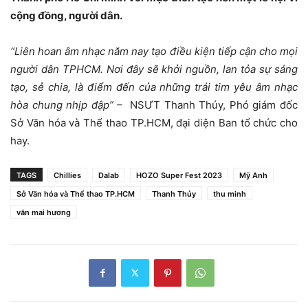
cộng đồng, người dân.
“Liên hoan âm nhạc năm nay tạo điều kiện tiếp cận cho mọi
người dân TPHCM. Nơi đây sẽ khởi nguồn, lan tỏa sự sáng
tạo, sẻ chia, là điểm đến của những trái tim yêu âm nhạc
hòa chung nhịp đập”
– NSƯT Thanh Thúy, Phó giám đốc
Sở Văn hóa và Thể thao TP.HCM, đại diện Ban tổ chức cho
hay.
TAGS
Chillies
Dalab
HOZO Super Fest 2023
Mỹ Anh
Sở Văn hóa và Thể thao TP.HCM
Thanh Thủy
thu minh
văn mai hương