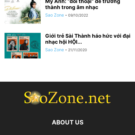
Mỹ Anh: “đối thoại” để trưởng
thành trong âm nhạc
Sao Zone
-
09/10/2022
Giới trẻ Sài Thành háo hức với đại
nhạc hội HỘI...
Sao Zone
-
21/11/2020
ABOUT US