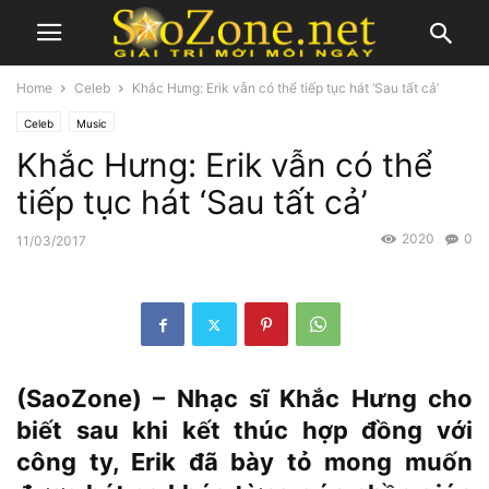
Home
Celeb
Khắc Hưng: Erik vẫn có thể tiếp tục hát ‘Sau tất cả’
Celeb
Music
Khắc Hưng: Erik vẫn có thể
tiếp tục hát ‘Sau tất cả’
2020
0
11/03/2017
(SaoZone) – Nhạc sĩ Khắc Hưng cho
biết sau khi kết thúc hợp đồng với
công ty, Erik đã bày tỏ mong muốn