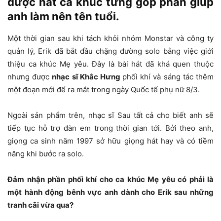
được hát ca khúc từng góp phần giúp
anh làm nên tên tuổi.
Một thời gian sau khi tách khỏi nhóm Monstar và công ty
quản lý, Erik đã bắt đầu chặng đường solo bằng việc giới
thiệu ca khúc Mẹ yêu. Đây là bài hát đã khá quen thuộc
nhưng được
nhạc sĩ Khắc Hưng
phối khí và sáng tác thêm
một đoạn mới để ra mắt trong ngày Quốc tế phụ nữ 8/3.
Ngoài sản phẩm trên, nhạc sĩ Sau tất cả cho biết anh sẽ
tiếp tục hỗ trợ đàn em trong thời gian tới. Bởi theo anh,
giọng ca sinh năm 1997 sở hữu giọng hát hay và có tiềm
năng khi bước ra solo.
Đảm nhận phần phối khí cho ca khúc Mẹ yêu có phải là
một hành động bênh vực anh dành cho Erik sau những
tranh cãi vừa qua?