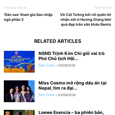
Previous article
Next article
‘Dàn sao’ tham gia Sao nhập
Vũ Cát Tường bối rối quên lời
ngũ phần 2
nhận xét vì Hương Giang Idol
quá đẹp trên sân khấu Remix
RELATED ARTICLES
NSND Trịnh Kim Chi giữ vai trò
Phó Chủ tịch Hội...
Sao Zone
-
05/08/2026
Miss Cosmo mở rộng dấu ấn tại
Nepal, tìm ra đại...
Sao Zone
-
03/08/2026
Loewe Esencia – ba phiên bản,