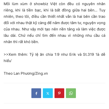
Mỗi lùm xùm ở showbiz Việt còn đều có nguyên nhân
riêng, khi là tiền bạc, khi là bất đồng giữa hai bên… Tuy
nhiên, theo tôi, điều cần thiết nhất vẫn là hai bên cần trao
đổi với nhau thật kỹ càng để nắm được tâm tư, nguyện vọng
của nhau. Như vậy mới tạo nên nền tảng và làm việc được
lâu dài. Chứ nếu chỉ tìm đến nhau vì những nhu cầu cá
nhân thì rất khó bền.
>>Xem thêm: Tỷ lệ ăn chia 1:9 như Erik và St.319 ‘là dễ
hiểu’
Theo Lan Phương/Zing.vn