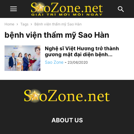
Home
Tags
Bệnh viện thẩm mỹ Sao Hàn
bệnh viện thẩm mỹ Sao Hàn
Nghệ sĩ Việt Hương trở thành
gương mặt đại diện bệnh...
Sao Zone
-
23/06/2020
ABOUT US