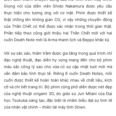
Giọng nói của diễn viên Shido Nakamura được yêu cầu
thực hiện cho tương ứng với cơ mặt. Phim được thiết kế
thật chồng lên không gian CG, vì vậy những chuyển động
của Thần Chết có thể được xác nhận trong thời gian thật.
Phần tiếp theo cũng giới thiệu hai Thần Chết mới với hai
cuốn Death Note mới là Arma thanh lịch và Beppo khắc kỷ.
Với sự sắc sảo, thâm trầm được gia tăng trong quá trình chỉ
đạo nghệ thuật, đạo diễn hy vọng mang đến cho bộ phim
màu sắc công lý sao cho vừa có sự cập nhật tươi mới mà
vẫn đảm bảo tính thực tế. Riêng 6 cuốn Death Notes, mỗi
cuốn được thiết kế hoàn toàn khác nhau về chất liệu, kích
cỡ và chi tiết trang trí. Bộ phim cũng phô diễn được nét đẹp
của nghệ thuật origami 3D, do giáo sư Jun Mitani của Đại
học Tsukuba sáng tạo, đặc biệt là nhằm biểu đạt sự tinh tế
của nhân vật chính – thiên tài máy tính Shien.