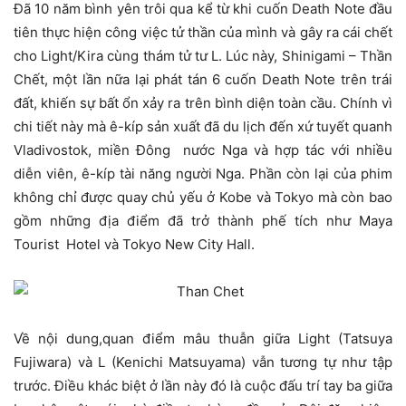
Đã 10 năm bình yên trôi qua kể từ khi cuốn Death Note đầu
tiên thực hiện công việc tử thần của mình và gây ra cái chết
cho Light/Kira cùng thám tử tư L. Lúc này, Shinigami – Thần
Chết, một lần nữa lại phát tán 6 cuốn Death Note trên trái
đất, khiến sự bất ổn xảy ra trên bình diện toàn cầu. Chính vì
chi tiết này mà ê-kíp sản xuất đã du lịch đến xứ tuyết quanh
Vladivostok, miền Đông nước Nga và hợp tác với nhiều
diễn viên, ê-kíp tài năng người Nga. Phần còn lại của phim
không chỉ được quay chủ yếu ở Kobe và Tokyo mà còn bao
gồm những địa điểm đã trở thành phế tích như Maya
Tourist Hotel và Tokyo New City Hall.
Về nội dung,quan điểm mâu thuẫn giữa Light (Tatsuya
Fujiwara) và L (Kenichi Matsuyama) vẫn tương tự như tập
trước. Điều khác biệt ở lần này đó là cuộc đấu trí tay ba giữa