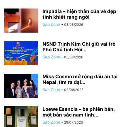
Impadia – hiện thân của vẻ đẹp
tinh khiết rạng ngời
Sao Zone
-
08/08/2026
NSND Trịnh Kim Chi giữ vai trò
Phó Chủ tịch Hội...
Sao Zone
-
05/08/2026
Miss Cosmo mở rộng dấu ấn tại
Nepal, tìm ra đại...
Sao Zone
-
03/08/2026
Loewe Esencia – ba phiên bản,
một bản sắc nam tính...
Sao Zone
-
29/07/2026