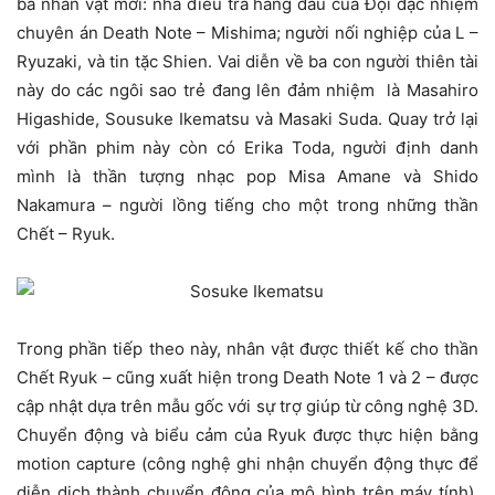
ba nhân vật mới: nhà điều tra hàng đầu của Đội đặc nhiệm
chuyên án Death Note – Mishima; người nối nghiệp của L –
Ryuzaki, và tin tặc Shien. Vai diễn về ba con người thiên tài
này do các ngôi sao trẻ đang lên đảm nhiệm là Masahiro
Higashide, Sousuke Ikematsu và Masaki Suda. Quay trở lại
với phần phim này còn có Erika Toda, người định danh
mình là thần tượng nhạc pop Misa Amane và Shido
Nakamura – người lồng tiếng cho một trong những thần
Chết – Ryuk.
Trong phần tiếp theo này, nhân vật được thiết kế cho thần
Chết Ryuk – cũng xuất hiện trong Death Note 1 và 2 – được
cập nhật dựa trên mẫu gốc với sự trợ giúp từ công nghệ 3D.
Chuyển động và biểu cảm của Ryuk được thực hiện bằng
motion capture (công nghệ ghi nhận chuyển động thực để
diễn dịch thành chuyển động của mô hình trên máy tính).