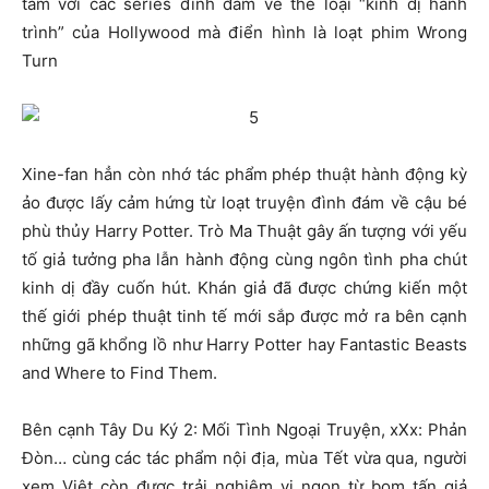
tầm với các series đình đám về thể loại “kinh dị hành
trình” của Hollywood mà điển hình là loạt phim Wrong
Turn
Xine-fan hẳn còn nhớ tác phẩm phép thuật hành động kỳ
ảo được lấy cảm hứng từ loạt truyện đình đám về cậu bé
phù thủy Harry Potter. Trò Ma Thuật gây ấn tượng với yếu
tố giả tưởng pha lẫn hành động cùng ngôn tình pha chút
kinh dị đầy cuốn hút. Khán giả đã được chứng kiến một
thế giới phép thuật tinh tế mới sắp được mở ra bên cạnh
những gã khổng lồ như Harry Potter hay Fantastic Beasts
and Where to Find Them.
Bên cạnh Tây Du Ký 2: Mối Tình Ngoại Truyện, xXx: Phản
Đòn… cùng các tác phẩm nội địa, mùa Tết vừa qua, người
xem Việt còn được trải nghiệm vị ngon từ bom tấn giả