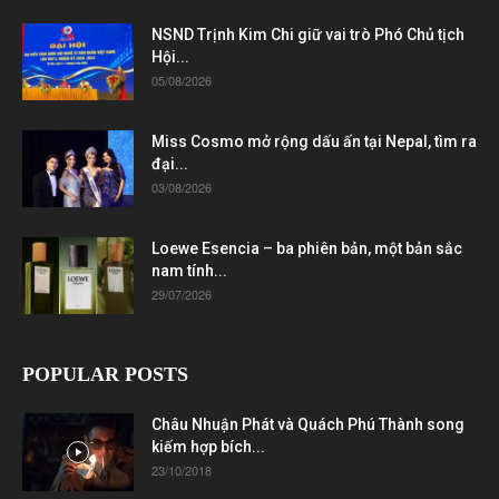
NSND Trịnh Kim Chi giữ vai trò Phó Chủ tịch
Hội...
05/08/2026
Miss Cosmo mở rộng dấu ấn tại Nepal, tìm ra
đại...
03/08/2026
Loewe Esencia – ba phiên bản, một bản sắc
nam tính...
29/07/2026
POPULAR POSTS
Châu Nhuận Phát và Quách Phú Thành song
kiếm hợp bích...
23/10/2018