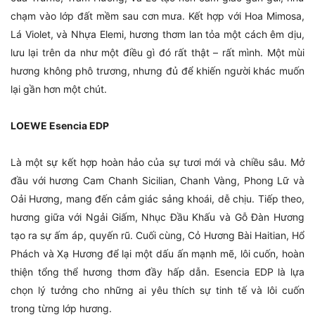
chạm vào lớp đất mềm sau cơn mưa. Kết hợp với Hoa Mimosa,
Lá Violet, và Nhựa Elemi, hương thơm lan tỏa một cách êm dịu,
lưu lại trên da như một điều gì đó rất thật – rất mình. Một mùi
hương không phô trương, nhưng đủ để khiến người khác muốn
lại gần hơn một chút.
LOEWE Esencia EDP
Là một sự kết hợp hoàn hảo của sự tươi mới và chiều sâu. Mở
đầu với hương Cam Chanh Sicilian, Chanh Vàng, Phong Lữ và
Oải Hương, mang đến cảm giác sảng khoái, dễ chịu. Tiếp theo,
hương giữa với Ngải Giấm, Nhục Đầu Khấu và Gỗ Đàn Hương
tạo ra sự ấm áp, quyến rũ. Cuối cùng, Cỏ Hương Bài Haitian, Hổ
Phách và Xạ Hương để lại một dấu ấn mạnh mẽ, lôi cuốn, hoàn
thiện tổng thể hương thơm đầy hấp dẫn. Esencia EDP là lựa
chọn lý tưởng cho những ai yêu thích sự tinh tế và lôi cuốn
trong từng lớp hương.