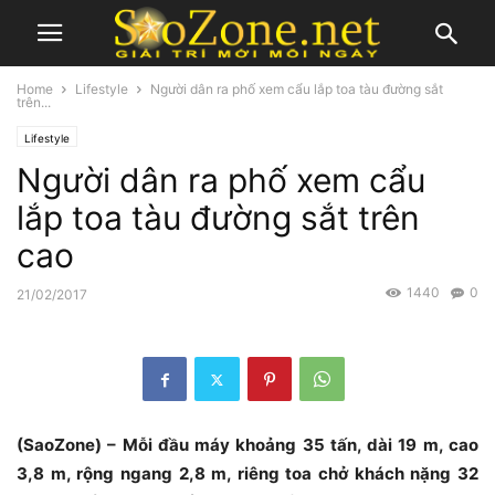
Home
Lifestyle
Người dân ra phố xem cẩu lắp toa tàu đường sắt
trên...
Lifestyle
Người dân ra phố xem cẩu
lắp toa tàu đường sắt trên
cao
1440
0
21/02/2017
(SaoZone) – Mỗi đầu máy khoảng 35 tấn, dài 19 m, cao
3,8 m, rộng ngang 2,8 m, riêng toa chở khách nặng 32