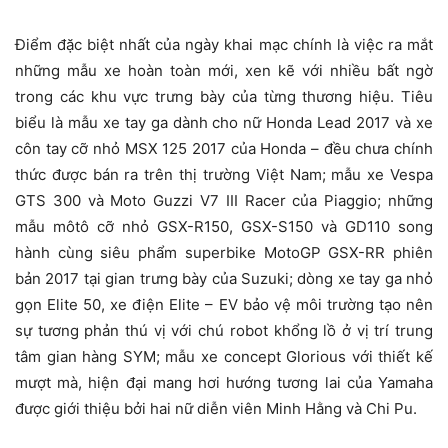
Điểm đặc biệt nhất của ngày khai mạc chính là việc ra mắt
những mẫu xe hoàn toàn mới, xen kẽ với nhiều bất ngờ
trong các khu vực trưng bày của từng thương hiệu. Tiêu
biểu là mẫu xe tay ga dành cho nữ Honda Lead 2017 và xe
côn tay cỡ nhỏ MSX 125 2017 của Honda – đều chưa chính
thức được bán ra trên thị trường Việt Nam; mẫu xe Vespa
GTS 300 và Moto Guzzi V7 III Racer của Piaggio; những
mẫu môtô cỡ nhỏ GSX-R150, GSX-S150 và GD110 song
hành cùng siêu phẩm superbike MotoGP GSX-RR phiên
bản 2017 tại gian trưng bày của Suzuki; dòng xe tay ga nhỏ
gọn Elite 50, xe điện Elite – EV bảo vệ môi trường tạo nên
sự tương phản thú vị với chú robot khổng lồ ở vị trí trung
tâm gian hàng SYM; mẫu xe concept Glorious với thiết kế
mượt mà, hiện đại mang hơi hướng tương lai của Yamaha
được giới thiệu bởi hai nữ diễn viên Minh Hằng và Chi Pu.