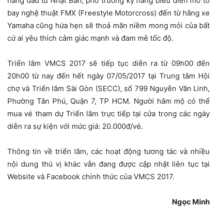
hàng đầu từ Nhật Bản, phô trương kỹ năng biểu diễn mô tô
bay nghệ thuật FMX (Freestyle Motorcross) đến từ hãng xe
Yamaha cũng hứa hẹn sẽ thoả mãn niềm mong mỏi của bất
cứ ai yêu thích cảm giác mạnh và đam mê tốc độ.
Triển lãm VMCS 2017 sẽ tiếp tục diễn ra từ 09h00 đến
20h00 từ nay đến hết ngày 07/05/2017 tại Trung tâm Hội
chợ và Triển lãm Sài Gòn (SECC), số 799 Nguyễn Văn Linh,
Phường Tân Phú, Quận 7, TP HCM. Người hâm mộ có thể
mua vé tham dự Triển lãm trực tiếp tại cửa trong các ngày
diễn ra sự kiện với mức giá: 20.000đ/vé.
Thông tin về triển lãm, các hoạt động tương tác và nhiều
nội dung thú vị khác vẫn đang được cập nhật liên tục tại
Website và Facebook chính thức của VMCS 2017.
Ngọc Minh