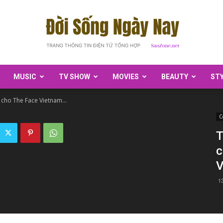
MUSIC
TV SHOW
MOVIES
BEAUTY
ST
SaoZone
ị cho The Face Vietnam...
C
T
c
V
1