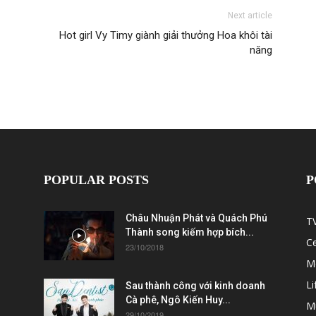
Next article
Hot girl Vy Timy giành giải thưởng Hoa khôi tài
năng
POPULAR POSTS
P
Châu Nhuận Phát và Quách Phú
T
Thành song kiếm hợp bích...
C
23/10/2018
M
Li
Sau thành công với kinh doanh
Cà phê, Ngô Kiến Huy...
M
29/10/2019