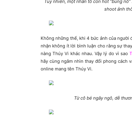
Tuy nhiên, một nhân tố còn hot “bùng nổ”
shoot ảnh thờ
Không những thế, khi 4 bức ảnh của người đẹ
nhận không ít lời bình luận cho rằng sự th
nàng Thúy Vi khác nhau. Vậy lý do vì sao
T
hãy cùng ngắm nhìn thay đổi phong cách v
online mang tên Thúy Vi.
Từ cô bé ngây ngô, dễ thươ