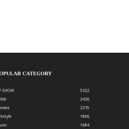
OPULAR CATEGORY
V SHOW
5322
eleb
2426
ovies
2370
festyle
1806
usic
1684