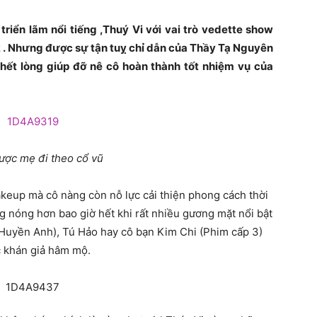
triển lãm nổi tiếng ,Thuý Vi với vai trò vedette show
lk . Nhưng được sự tận tuỵ chỉ dẫn của Thầy Tạ Nguyên
ết lòng giúp đỡ nê cô hoàn thành tốt nhiệm vụ của
được mẹ đi theo cổ vũ
akeup mà cô nàng còn nỗ lực cải thiện phong cách thời
g nóng hơn bao giờ hết khi rất nhiều gương mặt nổi bật
Huyền Anh), Tú Hảo hay cô bạn Kim Chi (Phim cấp 3)
c khán giả hâm mộ.