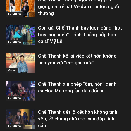
giọng ca trẻ hát Về đâu mái tóc người
thương
TV SHOW
Con gái Chế Thanh bay lượn cùng “hot
boy làng xiếc” Trịnh Thắng hớp hồn
ca sĩ Mỹ Lệ
TV SHOW
Chế Thanh kể lại việc kết hôn không
tình yêu với “em gái mưa”
Music
Chế Thanh xin phép “ôm, hôn” danh
ca Họa Mi trong lần đầu đổi hit
TV SHOW
Chế Thanh tiết lộ kết hôn không tình
yêu, về chung nhà mới vun đắp tình
cảm
TV SHOW