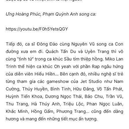
Ưng Hoàng Phúc, Phạm Quỳnh Anh song ca:
https://youtu.be/F0h5YetsQGY
Tiếp đó, ca sĩ Đông Đào cùng Nguyên Vũ song ca Con
đường xưa em đi. Quách Tấn Du và Uyên Trang thì vô
cùng “tình tứ” trong ca khúc Sầu tím thiệp hồng. Miko Lan
Trinh thể hiện ca khúc Oh yeah với phần Rap ngẫu hứng
của diễn viên Hiếu Hiền… Bên cạnh đó, nhiều nghệ sĩ trẻ
từng tham gia các gameshow của Jet Studio như Nam
Cường, Thúy Huyền, Bình Tinh, Hữu Đằng, Võ Tấn Phát,
Huỳnh Tiến Khoa, Dương Ngọc Thái, Bảo Chu, Trần Vũ,
Thu Trang, Hà Thúy Anh, Triệu Lộc, Phan Ngọc Luân,
Khắc Minh, Hồng Gấm, Phương Trang… cũng đến dâng
hương và mang đến những tiết mục ấn tượng.