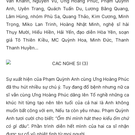
Vân Khánh, Nguyên Vũ, Ưng Hoàng Phúc, Phạm Quỳnh
Anh, Uyên Trang, Quách Tuấn Du, Lương Bằng Quang,
Lâm Hùng, nhóm Phù Sa, Quang Thảo, Kim Cương, Minh
Trọng, Miko Lan Trinh, Hoàng Nhật Minh, nghệ sĩ hài
Thụy Mười, Hiếu Hiền, Hải Yến, đạo diễn Hòa Yên, soạn
giả Tô Thiên Kiều, MC Quỳnh Hoa, Minh Đức, Thanh
Thanh Huyền…
Sự xuất hiện của Phạm Quỳnh Anh cùng Ưng Hoàng Phúc
đã thu hút nhiều sự chú ý. Tuy đang đổ bệnh nhưng nữ ca
sĩ vẫn cùng Ưng Hoàng Phúc dâng lên Tổ nghề những ca
khúc hit từng tạo nên tên tuổi của cả hai là Anh không
muốn bất công với em, Nếu ta còn yêu nhau. Phạm Quỳnh
Anh tươi cười cho biết:
“Ốm thì mình hát theo kiểu ốm chứ
có gì đâu”.
Phần trình diễn hết mình của hai ca sĩ nhận
được sự cổ vũ nhiệt tình từ mọi người.