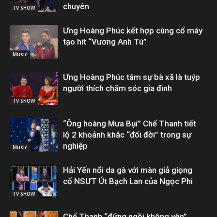
chuyên
TV SHOW
Ưng Hoàng Phúc kết hợp cùng cổ máy
tạo hit “Vương Anh Tú”
Music
Ưng Hoàng Phúc tâm sự bà xã là tuýp
người thích chăm sóc gia đình
TV SHOW
“Ông hoàng Mưa Bụi” Chế Thanh tiết
lộ 2 khoảnh khắc “đổi đời” trong sự
nghiệp
Music
Hải Yến nổi da gà với màn giả giọng
cố NSƯT Út Bạch Lan của Ngọc Phi
TV SHOW
Chế Thanh “đứng ngồi không yên”