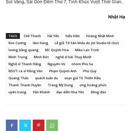
Sol Vàng, Sài Gòn Đêm Thứ 7, Tình Khúc Vượt Thời Gian.
Nhật Hạ
TAGS
Chế Thanh
Hải Yến
hiếu hiền
Hoàng Nhật Minh
Kim Cương
lâm hùng
Lễ giỗ Tổ Sân khấu do Jet Studio tổ chức
lương bằng quang
MC Quỳnh Hoa
Miko Lan Trinh
Minh Trọng
Minh Đức
nghệ sĩ hài Thụy Mười
Nghệ sĩ Thanh Hằng
Nguyên Vũ
nhóm Phù Sa
NSƯT ca sĩ Hồng Vân
Phạm Quỳnh Anh
Phú Quý
Quang Thảo
quách tuấn du
soạn giả Tô Thiên Kiều
Thanh Thanh Huyền
Trang Mỹ Dung
ưng hoàng phức
uyên trang
Vân Khánh
đạo diễn Hòa Yên
đông đào