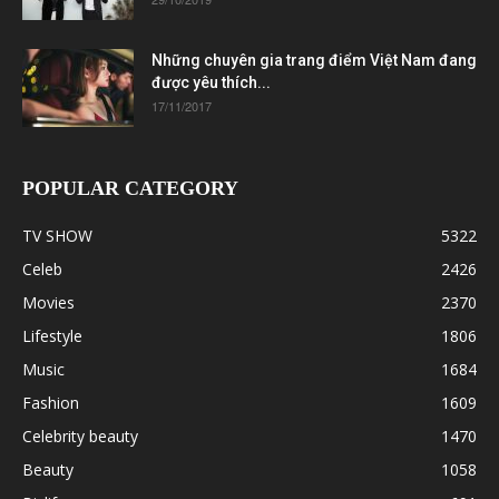
Những chuyên gia trang điểm Việt Nam đang
được yêu thích...
17/11/2017
POPULAR CATEGORY
TV SHOW
5322
Celeb
2426
Movies
2370
Lifestyle
1806
Music
1684
Fashion
1609
Celebrity beauty
1470
Beauty
1058