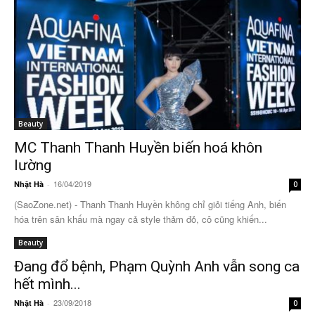
Beauty
MC Thanh Thanh Huyền biến hoá khôn
lường
16/04/2019
Nhật Hà
-
0
(SaoZone.net) - Thanh Thanh Huyền không chỉ giỏi tiếng Anh, biến
hóa trên sân khấu mà ngay cả style thảm đỏ, cô cũng khiến...
Beauty
Đang đổ bệnh, Phạm Quỳnh Anh vẫn song ca
hết mình...
23/09/2018
Nhật Hà
-
0