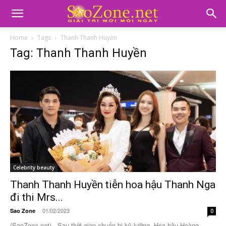
Home
Tags
Thanh Thanh Huyền
Tag: Thanh Thanh Huyền
Celebrity beauty
Thanh Thanh Huyền tiễn hoa hậu Thanh Nga
đi thi Mrs...
01/02/2023
Sao Zone
-
0
(SaoZone.net) - Sau thời gian chuẩn bị kỹ lưỡng, Hoa hậu Hoàng