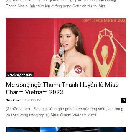
Thanh Nga chính thức lên đường sang Sofia để dự thi Mrs...
Celebrity beauty
Mc song ngữ Thanh Thanh Huyền là Miss
Charm Vietnam 2023
10/12/2022
Sao Zone
-
0
(SaoZone.net) - Sau quá trình gặp gỡ và tiếp xúc ứng viên tiềm năng
và triển vọng trong top 10 Miss Charm Vietnam 2023,...