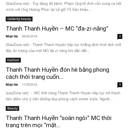
(SaoZone.net) - Tuy đang đổ bệnh, Phạm Quỳnh Anh vẫn song ca hết
mình với Ưng Hoàng Phúc tại Lễ giỗ Tổ Sân khấu...
Celebrity beauty
Thanh Thanh Huyền – MC “đa-zi-năng”
08/06/2018
Nhật Hà
-
0
(SaoZone.net) - Thanh Thanh Huyền tiếp tục khẳng định hình ảnh mới
đầy ấn tượng của một MC đa zi năng khi dẫn dắt...
Fashion
Thanh Thanh Huyền đón hè bằng phong
cách thời trang cuốn...
17/05/2018
Nhật Hà
-
0
(saoZone.net) - MC thời trang Thanh Thanh Huyền tiếp tục trở thành
tâm điểm chú ý trên đường đua phong cách street style. Người...
Beauty
Thanh Thanh Huyền “soán ngôi” MC thời
trang trên mọi “mặt...