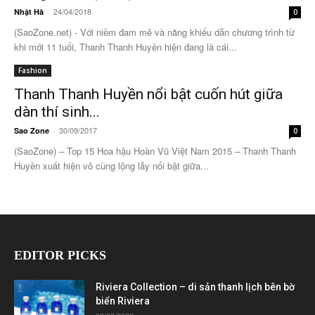
24/04/2018
Nhật Hà
-
0
(SaoZone.net) - Với niềm đam mê và năng khiếu dẫn chương trình từ
khi mới 11 tuổi, Thanh Thanh Huyền hiện đang là cái...
Fashion
Thanh Thanh Huyền nổi bật cuốn hút giữa
dàn thí sinh...
30/09/2017
Sao Zone
-
0
(SaoZone) – Top 15 Hoa hậu Hoàn Vũ Việt Nam 2015 – Thanh Thanh
Huyền xuất hiện vô cùng lộng lẫy nổi bật giữa...
EDITOR PICKS
Riviera Collection – di sản thanh lịch bên bờ
biển Riviera