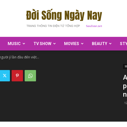
MUSIC
TV SHOW
MOVIES
BEAUTY
ST
SaoZone
ười ý lần đầu đến việt...
M
A
p
1