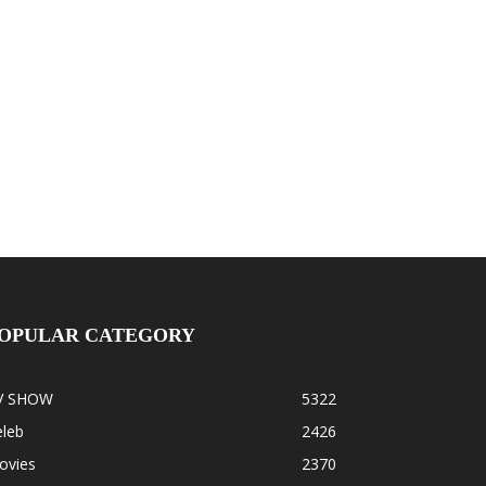
OPULAR CATEGORY
V SHOW
5322
eleb
2426
ovies
2370