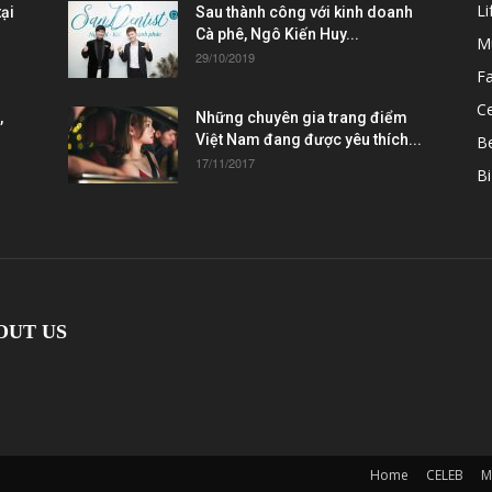
Li
ại
Sau thành công với kinh doanh
Cà phê, Ngô Kiến Huy...
M
29/10/2019
F
Ce
,
Những chuyên gia trang điểm
Việt Nam đang được yêu thích...
B
17/11/2017
Bi
OUT US
Home
CELEB
M