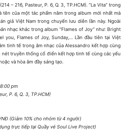
14 – 216, Pasteur, P. 6, Q. 3, TP.HCM). “La Vita” trong
 là tên của một tác phẩm nằm trong album mới nhất mà
án giả Việt Nam trong chuyến lưu diễn lần này. Ngoài
bản nhạc khác trong album “Flames of Joy” như: Bright
el you, Flames of Joy, Sunday,… Lần đầu tiên tại Việt
âm tinh tế trong âm nhạc của Alessandro kết hợp cùng
nét truyền thống cổ điển kết hợp tinh tế cùng các yếu
hoặc và hòa âm đầy sáng tạo.
 8:00 pm
eur, P. 6, Q. 3, TP.HCM)
VNĐ (Giảm 10% cho nhóm từ 4 người)
ng trực tiếp tại Quầy vé Soul Live Project)