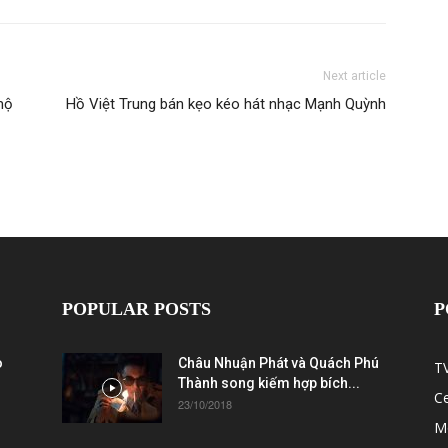
Next article
mộ
Hồ Việt Trung bán kẹo kéo hát nhạc Mạnh Quỳnh
POPULAR POSTS
P
ò
Châu Nhuận Phát và Quách Phú
T
Thành song kiếm hợp bích...
C
23/10/2018
M