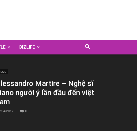
YLE
BIZLIFE
usic
lessandro Martire – Nghệ sĩ
iano người ý lần đầu đến việt
nam
2/04/2017
0