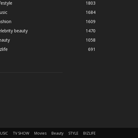
festyle
1803
usic
1684
ashion
1609
lebrity beauty
1470
eauty
1058
zlife
691
USIC
TV SHOW
Movies
Beauty
STYLE
BIZLIFE