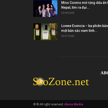
Miss Cosmo mở rộng dấu ấn t
Nepal, tìm ra đại...
03/08/2026
Loewe Esencia – ba phiên bản
một bản sắc nam tính...
29/07/2026
AB
© © All right reserved.
Alena Media