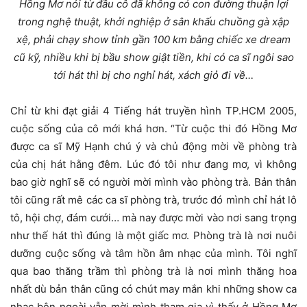
Hồng Mơ nói từ đầu cô đã không có con đường thuận lợi
trong nghệ thuật, khởi nghiệp ở sân khấu chuồng gà xập
xệ, phải chạy show tỉnh gần 100 km bằng chiếc xe dream
cũ kỹ, nhiều khi bị bầu show giật tiền, khi có ca sĩ ngôi sao
tới hát thì bị cho nghỉ hát, xách giỏ đi về…
Chỉ từ khi đạt giải 4 Tiếng hát truyền hình TP.HCM 2005,
cuộc sống của cô mới khá hơn. “Từ cuộc thi đó Hồng Mơ
được ca sĩ Mỹ Hạnh chú ý và chủ động mời về phòng trà
của chị hát hằng đêm. Lúc đó tôi như đang mơ, vì không
bao giờ nghĩ sẽ có người mời mình vào phòng trà. Bản thân
tôi cũng rất mê các ca sĩ phòng trà, trước đó mình chỉ hát lô
tô, hội chợ, đám cưới… mà nay được mời vào nơi sang trọng
như thế hát thì đúng là một giấc mơ. Phòng trà là nơi nuôi
dưỡng cuộc sống và tâm hồn âm nhạc của mình. Tôi nghĩ
qua bao thăng trầm thì phòng trà là nơi mình thăng hoa
nhất dù bản thân cũng có chút may mắn khi những show ca
nhạc bên ngoài vẫn mời mình tham gia vì thấy ở Hồng Mơ