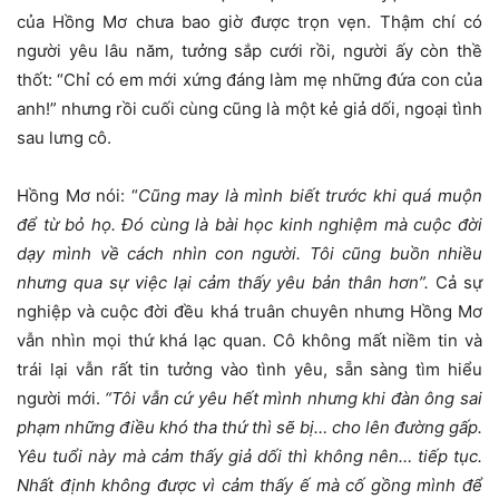
của Hồng Mơ chưa bao giờ được trọn vẹn. Thậm chí có
người yêu lâu năm, tưởng sắp cưới rồi, người ấy còn thề
thốt: “Chỉ có em mới xứng đáng làm mẹ những đứa con của
anh!” nhưng rồi cuối cùng cũng là một kẻ giả dối, ngoại tình
sau lưng cô.
Hồng Mơ nói: “
Cũng may là mình biết trước khi quá muộn
để từ bỏ họ. Đó cùng là bài học kinh nghiệm mà cuộc đời
dạy mình về cách nhìn con người. Tôi cũng buồn nhiều
nhưng qua sự việc lại cảm thấy yêu bản thân hơn”.
Cả sự
nghiệp và cuộc đời đều khá truân chuyên nhưng Hồng Mơ
vẫn nhìn mọi thứ khá lạc quan. Cô không mất niềm tin và
trái lại vẫn rất tin tưởng vào tình yêu, sẵn sàng tìm hiểu
người mới.
“Tôi vẫn cứ yêu hết mình nhưng khi đàn ông sai
phạm những điều khó tha thứ thì sẽ bị… cho lên đường gấp.
Yêu tuổi này mà cảm thấy giả dối thì không nên… tiếp tục.
Nhất định không được vì cảm thấy ế mà cố gồng mình để