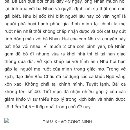
bà. Bà Lan qua đời chưa đầy 49 ngày, ông Nhẫn muốn nối
lại tình xưa với bà Nhàn và quyết định nói sự thật cho con
gái biết. Nhu bị sốc khi biết người lâu nay cô vẫn nghĩ là
người phá hoại hạnh phúc gia đình mình lại chính là mẹ
ruột nên nhất thời không chấp nhận được và đòi cắt tay dứt
tình dòng máu với bà Nhàn. Hai cha con Nhu vì chuyện này
bất hòa với nhau. Vì muốn 2 cha con bình yên, bà Nhàn
gom đồ bỏ đi nhưng vừa ra khỏi nhà thì bị tai nạn giao
thông qua đời. Vở kịch khép lại với hình ảnh Nhu hối hận
gặp lại người mẹ ruột của mình trong giấc mơ. Trong vở
kịch, đạo diễn Bảo Châu đã sử dụng các ca khúc Ngõ vắng
xôn xao, Không phải tại chính mình, Tuyết lạnh, Bài ca
không tên số 40. Tiết mục đã nhận nhiều góp ý của các
giám khảo vì sự thiếu hợp lý trong kịch bản và nhận được
số điểm 24,5 – thấp nhất trong chủ đề này.