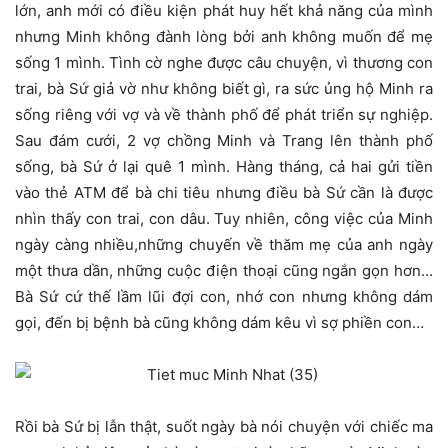
lớn, anh mới có điều kiện phát huy hết khả năng của mình
nhưng Minh không đành lòng bởi anh không muốn để mẹ
sống 1 mình. Tình cờ nghe được câu chuyện, vì thương con
trai, bà Sứ giả vờ như không biết gì, ra sức ủng hộ Minh ra
sống riêng với vợ và về thành phố để phát triển sự nghiệp.
Sau đám cưới, 2 vợ chồng Minh và Trang lên thành phố
sống, bà Sứ ở lại quê 1 mình. Hàng tháng, cả hai gửi tiền
vào thẻ ATM để bà chi tiêu nhưng điều bà Sứ cần là được
nhìn thấy con trai, con dâu. Tuy nhiên, công việc của Minh
ngày càng nhiều,những chuyến về thăm mẹ của anh ngày
một thưa dần, những cuộc điện thoại cũng ngắn gọn hơn…
Bà Sứ cứ thế lầm lũi đợi con, nhớ con nhưng không dám
gọi, đến bị bệnh bà cũng không dám kêu vì sợ phiền con…
Rồi bà Sứ bị lẫn thật, suốt ngày bà nói chuyện với chiếc ma