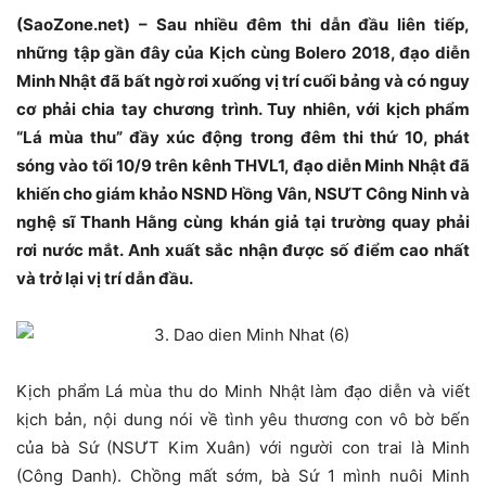
(SaoZone.net) – Sau nhiều đêm thi dẫn đầu liên tiếp,
những tập gần đây của Kịch cùng Bolero 2018, đạo diễn
Minh Nhật đã bất ngờ rơi xuống vị trí cuối bảng và có nguy
cơ phải chia tay chương trình. Tuy nhiên, với kịch phẩm
“Lá mùa thu” đầy xúc động trong đêm thi thứ 10, phát
sóng vào tối 10/9 trên kênh THVL1, đạo diễn Minh Nhật đã
khiến cho giám khảo NSND Hồng Vân, NSƯT Công Ninh và
nghệ sĩ Thanh Hằng cùng khán giả tại trường quay phải
rơi nước mắt. Anh xuất sắc nhận được số điểm cao nhất
và trở lại vị trí dẫn đầu.
Kịch phẩm Lá mùa thu do Minh Nhật làm đạo diễn và viết
kịch bản, nội dung nói về tình yêu thương con vô bờ bến
của bà Sứ (NSƯT Kim Xuân) với người con trai là Minh
(Công Danh). Chồng mất sớm, bà Sứ 1 mình nuôi Minh