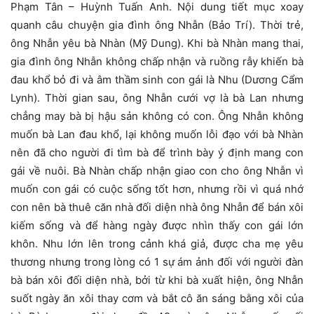
Phạm Tân – Huỳnh Tuấn Anh. Nội dung tiết mục xoay
quanh câu chuyện gia đình ông Nhẫn (Bảo Trí). Thời trẻ,
ông Nhẫn yêu bà Nhàn (Mỹ Dung). Khi bà Nhàn mang thai,
gia đình ông Nhẫn không chấp nhận và ruồng rẫy khiến bà
đau khổ bỏ đi và âm thầm sinh con gái là Nhu (Dương Cẩm
Lynh). Thời gian sau, ông Nhẫn cưới vợ là bà Lan nhưng
chẳng may bà bị hậu sản không có con. Ông Nhẫn không
muốn bà Lan đau khổ, lại không muốn lỗi đạo với bà Nhàn
nên đã cho người đi tìm bà để trình bày ý định mang con
gái về nuôi. Bà Nhàn chấp nhận giao con cho ông Nhẫn vì
muốn con gái có cuộc sống tốt hơn, nhưng rồi vì quá nhớ
con nên bà thuê căn nhà đối diện nhà ông Nhẫn để bán xôi
kiếm sống và để hàng ngày được nhìn thấy con gái lớn
khôn. Nhu lớn lên trong cảnh khá giả, được cha mẹ yêu
thương nhưng trong lòng có 1 sự ám ảnh đối với người đàn
bà bán xôi đối diện nhà, bởi từ khi bà xuất hiện, ông Nhẫn
suốt ngày ăn xôi thay cơm và bắt cô ăn sáng bằng xôi của