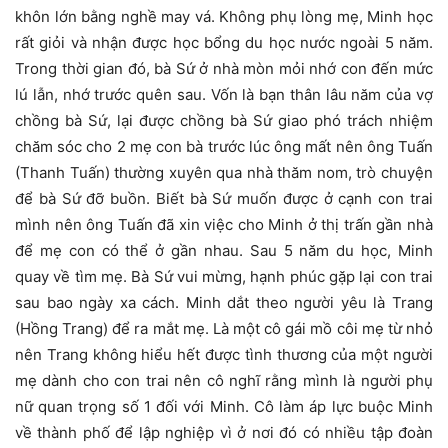
khôn lớn bằng nghề may vá. Không phụ lòng mẹ, Minh học
rất giỏi và nhận được học bổng du học nước ngoài 5 năm.
Trong thời gian đó, bà Sứ ở nhà mòn mỏi nhớ con đến mức
lú lẫn, nhớ trước quên sau. Vốn là bạn thân lâu năm của vợ
chồng bà Sứ, lại được chồng bà Sứ giao phó trách nhiệm
chăm sóc cho 2 mẹ con bà trước lúc ông mất nên ông Tuấn
(Thanh Tuấn) thường xuyên qua nhà thăm nom, trò chuyện
để bà Sứ đỡ buồn. Biết bà Sứ muốn được ở cạnh con trai
mình nên ông Tuấn đã xin việc cho Minh ở thị trấn gần nhà
để mẹ con có thể ở gần nhau. Sau 5 năm du học, Minh
quay về tìm mẹ. Bà Sứ vui mừng, hạnh phúc gặp lại con trai
sau bao ngày xa cách. Minh dắt theo người yêu là Trang
(Hồng Trang) để ra mắt mẹ. Là một cô gái mồ côi mẹ từ nhỏ
nên Trang không hiểu hết được tình thương của một người
mẹ dành cho con trai nên cô nghĩ rằng mình là người phụ
nữ quan trọng số 1 đối với Minh. Cô làm áp lực buộc Minh
về thành phố để lập nghiệp vì ở nơi đó có nhiều tập đoàn