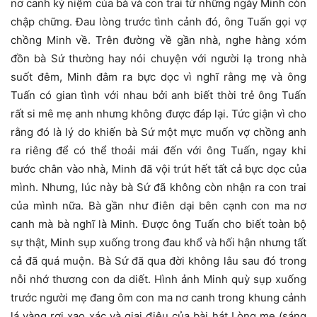
nơ canh kỷ niệm của bà và con trai từ những ngày Minh còn
chập chững. Đau lòng trước tình cảnh đó, ông Tuấn gọi vợ
chồng Minh về. Trên đường về gần nhà, nghe hàng xóm
đồn bà Sứ thường hay nói chuyện với người lạ trong nhà
suốt đêm, Minh đâm ra bực dọc vì nghĩ rằng mẹ và ông
Tuấn có gian tình với nhau bởi anh biết thời trẻ ông Tuấn
rất si mê mẹ anh nhưng không được đáp lại. Tức giận vì cho
rằng đó là lý do khiến bà Sứ một mực muốn vợ chồng anh
ra riêng để có thể thoải mái đến với ông Tuấn, ngay khi
bước chân vào nhà, Minh đã vội trút hết tất cả bực dọc của
mình. Nhưng, lúc này bà Sứ đã không còn nhận ra con trai
của mình nữa. Bà gần như điên dại bên cạnh con ma nơ
canh mà bà nghĩ là Minh. Được ông Tuấn cho biết toàn bộ
sự thật, Minh sụp xuống trong đau khổ và hối hận nhưng tất
cả đã quá muộn. Bà Sứ đã qua đời không lâu sau đó trong
nỗi nhớ thương con da diết. Hình ảnh Minh quỳ sụp xuống
trước người mẹ đang ôm con ma nơ canh trong khung cảnh
lá vàng rơi xao xác và giai điệu của bài hát Lòng mẹ (sáng