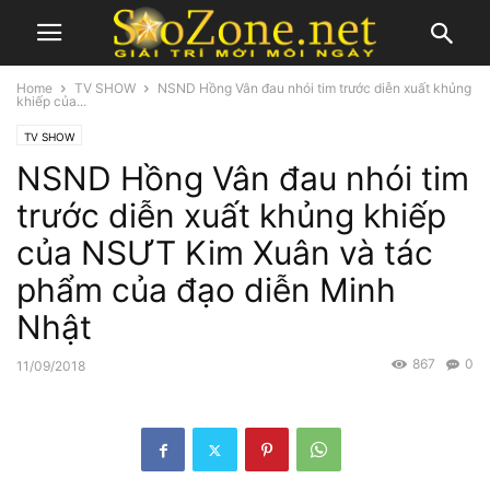
Home
TV SHOW
NSND Hồng Vân đau nhói tim trước diễn xuất khủng
khiếp của...
TV SHOW
NSND Hồng Vân đau nhói tim
trước diễn xuất khủng khiếp
của NSƯT Kim Xuân và tác
phẩm của đạo diễn Minh
Nhật
867
0
11/09/2018