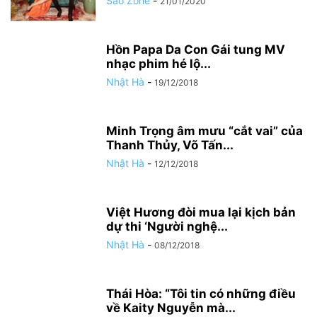
Sao Zone
-
21/01/2020
Hồn Papa Da Con Gái tung MV
nhạc phim hé lộ...
Nhật Hà
-
19/12/2018
Minh Trọng âm mưu “cắt vai” của
Thanh Thủy, Võ Tấn...
Nhật Hà
-
12/12/2018
Việt Hương đòi mua lại kịch bản
dự thi ‘Người nghệ...
Nhật Hà
-
08/12/2018
Thái Hòa: “Tôi tin có những điều
về Kaity Nguyễn mà...