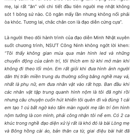
mẹ, lại rất “ăn” với chi tiết đầu tiên người mẹ nhặt không
sót 1 bông sứ nào. Cô ngăn mấy lần nhưng không nổi phải
òa khóc. Tương lai, chắc chắn con là đạo diễn cứng cựa”.
Là người theo dõi hành trình của đạo diễn Minh Nhật xuyên
suốt chương trình, NSƯT Công Ninh không ngớt lời khen:
“Tôi thấy không gian múa qua màn hình led và những
chuyển động của cảnh trí, tôi thích em từ khi mở màn khi
không đi theo lối mòn. Em rất giỏi khi đưa hình ảnh người
dân thị trấn miền trung du thường sống bằng nghề may vá,
nhất là phụ nữ, em đưa nhân vật vào rất hợp. Ban đầu khi
các nhân vật tập trung quanh hình nộm là tôi đã nghi rồi
nhưng câu chuyện cuốn hút khiến tôi quên đi và đùng 1 cái
em tạo 1 cú bất ngờ kéo tấm màn người mẹ lẫn trí ôm hình
nộm tưởng là con mình, phải công nhận tôi nể em. Có 2 ca
khúc trong nghề đạo diện xử lý rất là khó đó là bài Lòng mẹ
và Bông hồng cài áo, bản thân ca từ, giai điệu bài hát đã