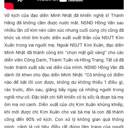
Vở kịch của đạo diễn Minh Nhật đã khiến nghệ sĩ Thanh
Hằng đã không cầm được nước mắt. NSND Hồng Vân sau
nhiều lần cố kìm nén cảm xúc nhưng cuối cùng chị cũng đã
khóc và nhói tim trước diễn xuất xuất thần của NSƯT Kim
Xuân trong vai người mẹ. Ngoài NSƯT Kim Xuân, đạo diễn
Minh Nhật đã thành công khi “chọn mặt gửi vàng” cho các
diễn viên Công Danh, Thanh Tuấn và Hồng Trang. Tất cả đã
hoàn thành xuất sắc vai diễn của mình. NSND Hồng Vân đã
dành lời khen cho đạo diễn Minh Nhật: “Cô không có điểm
nào để bắt lỗi con được, không dư không thiếu 1 điều gì,
rào trước, đón sau, giăng bẫy ngay cả những người trong
nghề như cô. Đặc biệt chi tiết khiến cô bị sốc là đoạn bà mẹ
ôm ma nơ canh. Diễn xuất của chị Kim Xuân khủng khiếp,
khi mời được chị Kim Xuân cho vai bà mẹ là con đã thành
công đến 90% vở kịch. Con xử lý không gian quá thông
minh, cảnh lá rơi tiêu điều rất đúng tâm trạng của người