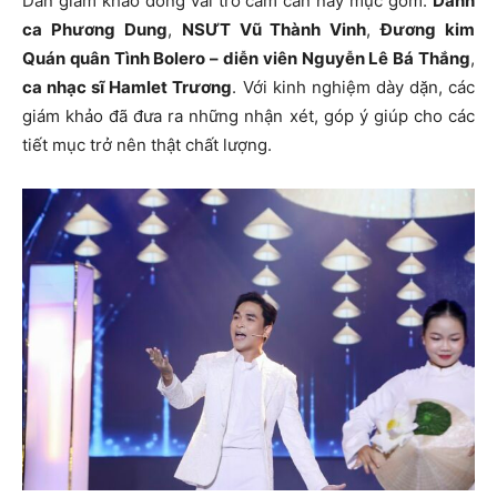
Dàn giám khảo đóng vai trò cầm cân nảy mực gồm:
Danh
ca Phương Dung
,
NSƯT Vũ Thành Vinh
,
Đương kim
Quán quân Tình Bolero – diễn viên Nguyễn Lê Bá Thắng
,
ca nhạc sĩ Hamlet Trương
. Với kinh nghiệm dày dặn, các
giám khảo đã đưa ra những nhận xét, góp ý giúp cho các
tiết mục trở nên thật chất lượng.