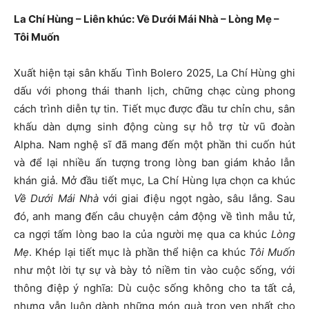
La Chí Hùng – Liên khúc: Về Dưới Mái Nhà – Lòng Mẹ –
Tôi Muốn
Xuất hiện tại sân khấu Tình Bolero 2025, La Chí Hùng ghi
dấu với phong thái thanh lịch, chững chạc cùng phong
cách trình diễn tự tin. Tiết mục được đầu tư chỉn chu, sân
khấu dàn dựng sinh động cùng sự hỗ trợ từ vũ đoàn
Alpha. Nam nghệ sĩ đã mang đến một phần thi cuốn hút
và để lại nhiều ấn tượng trong lòng ban giám khảo lẫn
khán giả. Mở đầu tiết mục, La Chí Hùng lựa chọn ca khúc
Về Dưới Mái Nhà
với giai điệu ngọt ngào, sâu lắng. Sau
đó, anh mang đến câu chuyện cảm động về tình mẫu tử,
ca ngợi tấm lòng bao la của người mẹ qua ca khúc
Lòng
Mẹ
. Khép lại tiết mục là phần thể hiện ca khúc
Tôi Muốn
như một lời tự sự và bày tỏ niềm tin vào cuộc sống, với
thông điệp ý nghĩa: Dù cuộc sống không cho ta tất cả,
nhưng vẫn luôn dành những món quà trọn vẹn nhất cho