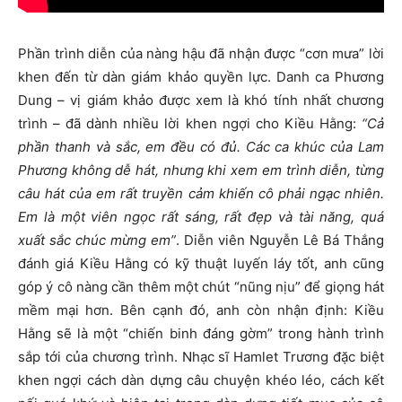
Phần trình diễn của nàng hậu đã nhận được “cơn mưa” lời
khen đến từ dàn giám khảo quyền lực. Danh ca Phương
Dung – vị giám khảo được xem là khó tính nhất chương
trình – đã dành nhiều lời khen ngợi cho Kiều Hằng:
“Cả
phần thanh và sắc, em đều có đủ. Các ca khúc của Lam
Phương không dễ hát, nhưng khi xem em trình diễn, từng
câu hát của em rất truyền cảm khiến cô phải ngạc nhiên.
Em là một viên ngọc rất sáng, rất đẹp và tài năng, quá
xuất sắc chúc mừng em”
. Diễn viên Nguyễn Lê Bá Thắng
đánh giá Kiều Hằng có kỹ thuật luyến láy tốt, anh cũng
góp ý cô nàng cần thêm một chút “nũng nịu” để giọng hát
mềm mại hơn. Bên cạnh đó, anh còn nhận định: Kiều
Hằng sẽ là một “chiến binh đáng gờm” trong hành trình
sắp tới của chương trình. Nhạc sĩ Hamlet Trương đặc biệt
khen ngợi cách dàn dựng câu chuyện khéo léo, cách kết