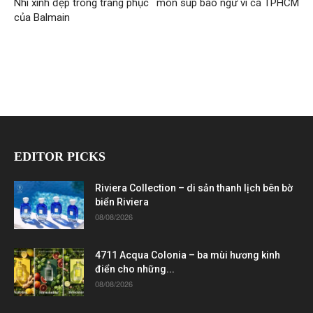
Nhi xinh đẹp trong trang phục
món súp bào ngư vi cá TPHCM
của Balmain
EDITOR PICKS
Riviera Collection – di sản thanh lịch bên bờ
biển Riviera
08/08/2026
4711 Acqua Colonia – ba mùi hương kinh
điển cho những...
08/08/2026