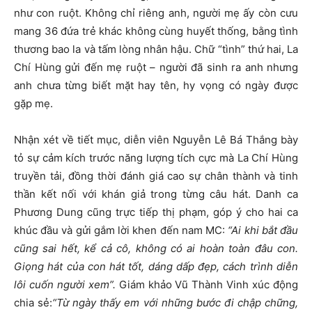
như con ruột. Không chỉ riêng anh, người mẹ ấy còn cưu
mang 36 đứa trẻ khác không cùng huyết thống, bằng tình
thương bao la và tấm lòng nhân hậu. Chữ “tình” thứ hai, La
Chí Hùng gửi đến mẹ ruột – người đã sinh ra anh nhưng
anh chưa từng biết mặt hay tên, hy vọng có ngày được
gặp mẹ.
Nhận xét về tiết mục, diễn viên Nguyễn Lê Bá Thắng bày
tỏ sự cảm kích trước năng lượng tích cực mà La Chí Hùng
truyền tải, đồng thời đánh giá cao sự chân thành và tinh
thần kết nối với khán giả trong từng câu hát. Danh ca
Phương Dung cũng trực tiếp thị phạm, góp ý cho hai ca
khúc đầu và gửi gắm lời khen đến nam MC:
“Ai khi bắt đầu
cũng sai hết, kể cả cô, không có ai hoàn toàn đâu con.
Giọng hát của con hát tốt, dáng dấp đẹp, cách trình diễn
lôi cuốn người xem”.
Giám khảo Vũ Thành Vinh xúc động
chia sẻ:
“Từ ngày thấy em với những bước đi chập chững,