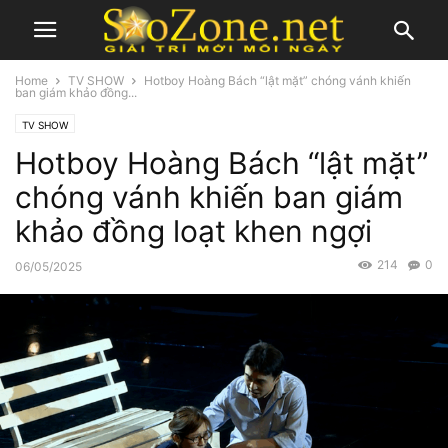
Home
TV SHOW
Hotboy Hoàng Bách “lật mặt” chóng vánh khiến
ban giám khảo đồng...
TV SHOW
Hotboy Hoàng Bách “lật mặt”
chóng vánh khiến ban giám
khảo đồng loạt khen ngợi
214
0
06/05/2025