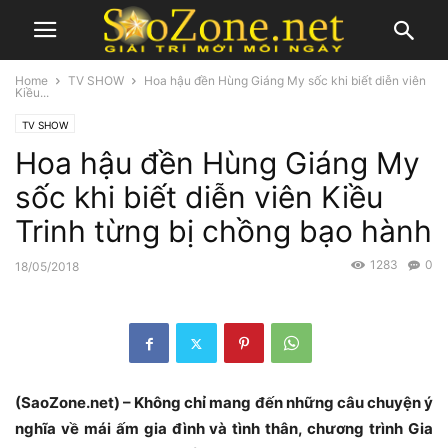
Home
TV SHOW
Hoa hậu đền Hùng Giáng My sốc khi biết diễn viên
Kiều...
TV SHOW
Hoa hậu đền Hùng Giáng My
sốc khi biết diễn viên Kiều
Trinh từng bị chồng bạo hành
1283
0
18/05/2018
(SaoZone.net) – Không chỉ mang đến những câu chuyện ý
nghĩa về mái ấm gia đình và tình thân, chương trình Gia