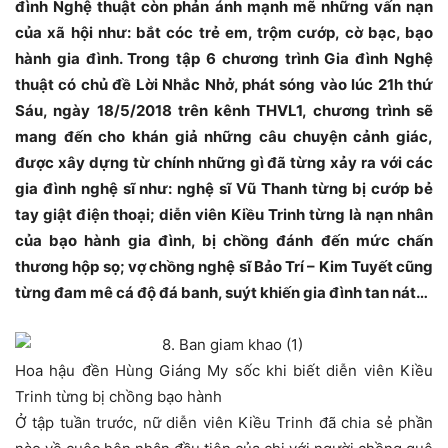
đình Nghệ thuật còn phản ánh mạnh mẽ những vấn nạn
của xã hội như: bắt cóc trẻ em, trộm cướp, cờ bạc, bạo
hành gia đình. Trong tập 6 chương trình Gia đình Nghệ
thuật có chủ đề Lời Nhắc Nhở, phát sóng vào lúc 21h thứ
Sáu, ngày 18/5/2018 trên kênh THVL1, chương trình sẽ
mang đến cho khán giả những câu chuyện cảnh giác,
được xây dựng từ chính những gì đã từng xảy ra với các
gia đình nghệ sĩ như: nghệ sĩ Vũ Thanh từng bị cướp bẻ
tay giật điện thoại; diễn viên Kiều Trinh từng là nạn nhân
của bạo hành gia đình, bị chồng đánh đến mức chấn
thương hộp sọ; vợ chồng nghệ sĩ Bảo Trí – Kim Tuyết cũng
từng đam mê cá độ đá banh, suýt khiến gia đình tan nát…
Hoa hậu đền Hùng Giáng My sốc khi biết diễn viên Kiều
Trinh từng bị chồng bạo hành
Ở tập tuần trước, nữ diễn viên Kiều Trinh đã chia sẻ phần