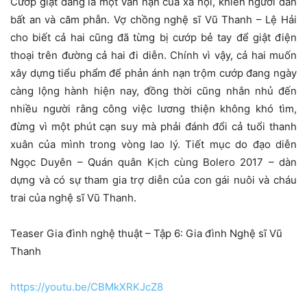
Cướp giật đang là một vấn nạn của xã hội, khiến người dân
bất an và căm phẫn. Vợ chồng nghệ sĩ Vũ Thanh – Lệ Hải
cho biết cả hai cũng đã từng bị cướp bẻ tay để giật điện
thoại trên đường cả hai đi diễn. Chính vì vậy, cả hai muốn
xây dựng tiểu phẩm để phản ánh nạn trộm cướp đang ngày
càng lộng hành hiện nay, đồng thời cũng nhắn nhủ đến
nhiều người rằng công việc lương thiện không khó tìm,
đừng vì một phút cạn suy mà phải đánh đổi cả tuổi thanh
xuân của mình trong vòng lao lý. Tiết mục do đạo diễn
Ngọc Duyên – Quán quân Kịch cùng Bolero 2017 – dàn
dựng và có sự tham gia trợ diễn của con gái nuôi và cháu
trai của nghệ sĩ Vũ Thanh.
Teaser Gia đình nghệ thuật – Tập 6: Gia đình Nghệ sĩ Vũ
Thanh
https://youtu.be/CBMkXRKJcZ8