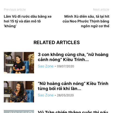
Previous article
Next article
Lâm Vũ đi rước dâu bằng xe
Minh Xù diễn sâu, tả lại hit
hơi 15 tỷ và dàn mô tô
của Noo Phước Thịnh bằng
‘khủng’
ngôn ngữ cơ thể
RELATED ARTICLES
3 con không cùng cha, “nữ hoàng
cảnh nóng” Kiều Trinh...
Sao Zone
-
09/07/2020
“Nữ hoàng cảnh nóng” Kiều Trinh
từng bối rối khi lần...
Sao Zone
-
28/05/2020
Vũ Trần chiến thắng cuộc thi nấu