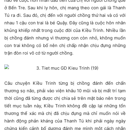
nào về cuộc hôn nhân đầu tiên của chị với người chồng quê
ở Bến Tre. Sau khi ly hôn, chị mang theo con gái là Thanh
Tú ra đi. Sau đó, chị đến với người chồng thứ hai và có với
nhau 1 cậu con trai là bé Quậy. Đây cũng là cuộc hôn nhân
khủng khiếp nhất trong cuộc đời của Kiều Trinh. Nhiều lần
bị chồng đánh nhưng vì thương con còn nhỏ, không muốn
con trai không có bố nên chị chấp nhận chịu đựng những
trận đòn roi vô cớ từ người chồng.
Câu chuyện Kiều Trinh từng bị chồng đánh đến chấn
thương sọ não, phải vào viện khâu 10 mũi và bị mất trí tạm
thời cũng đã từng được chị chia sẻ trên mặt báo nên trong
tiết mục tuần này, Kiều Trinh không đề cập lại những tổn
thương thể xác mà chị đã chịu đựng mà chỉ muốn nói về
hành động phản kháng của Thanh Tú khi phải ngày ngày
chứng kiến cảnh bố dượng đánh mẹ mình một cách nhẫn