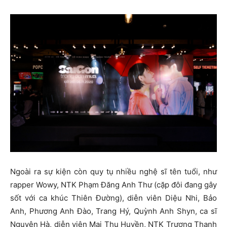
Ngoài ra sự kiện còn quy tụ nhiều nghệ sĩ tên tuổi, như
rapper Wowy, NTK Phạm Đăng Anh Thư (cặp đôi đang gây
sốt với ca khúc Thiên Đường), diễn viên Diệu Nhi, Bảo
Anh, Phương Anh Đào, Trang Hý, Quỳnh Anh Shyn, ca sĩ
Nguyên Hà, diễn viên Mai Thu Huyền, NTK Trương Thanh