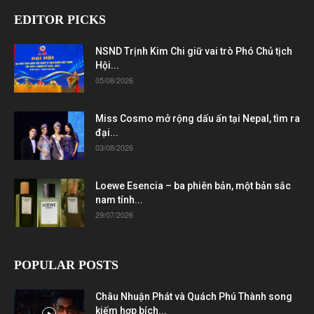
EDITOR PICKS
NSND Trịnh Kim Chi giữ vai trò Phó Chủ tịch
Hội...
05/08/2026
Miss Cosmo mở rộng dấu ấn tại Nepal, tìm ra
đại...
03/08/2026
Loewe Esencia – ba phiên bản, một bản sắc
nam tính...
29/07/2026
POPULAR POSTS
Châu Nhuận Phát và Quách Phú Thành song
kiếm hợp bích...