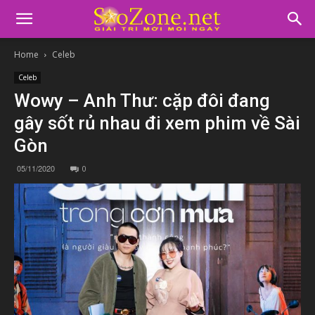
Home
Celeb
Celeb
Wowy – Anh Thư: cặp đôi đang
gây sốt rủ nhau đi xem phim về Sài
Gòn
05/11/2020
0