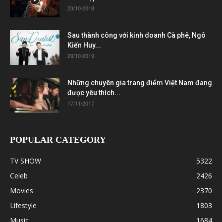
23/10/2018
Sau thành công với kinh doanh Cà phê, Ngô
Kiến Huy...
29/10/2019
Những chuyên gia trang điểm Việt Nam đang
được yêu thích...
17/11/2017
POPULAR CATEGORY
TV SHOW
5322
Celeb
2426
Movies
2370
Lifestyle
1803
Music
1684