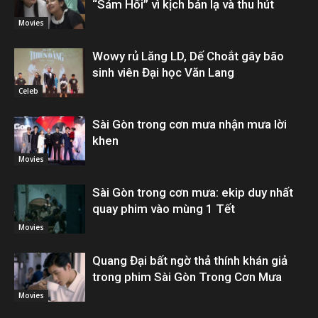
“Sám Hối” vì kịch bản lạ và thu hút
Movies
Wowy rủ Lăng LD, Dế Choắt gây bão
sinh viên Đại học Văn Lang
Celeb
Sài Gòn trong cơn mưa nhận mưa lời
khen
Movies
Sài Gòn trong cơn mưa: ekip duy nhất
quay phim vào mùng 1 Tết
Movies
Quang Đại bất ngờ thả thính khán giả
trong phim Sài Gòn Trong Cơn Mưa
Movies